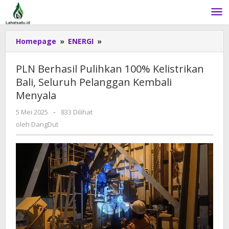
Lewati
ke
konten
Homepage
»
ENERGI
»
PLN
Berhasil
Pulihkan
PLN Berhasil Pulihkan 100% Kelistrikan
100%
Bali, Seluruh Pelanggan Kembali
Kelistrikan
Menyala
Bali,
Seluruh
5 Mei 2025
oleh
-
833 Dilihat
Pelanggan
DangDut
oleh
DangDut
Kembali
Menyala