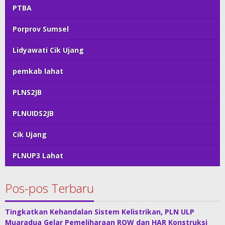
PTBA
Porprov Sumsel
Lidyawati Cik Ujang
pemkab lahat
PLNS2JB
PLNUIDS2JB
Cik Ujang
PLNUP3 Lahat
Pos-pos Terbaru
Tingkatkan Kehandalan Sistem Kelistrikan, PLN ULP
Muaradua Gelar Pemeliharaan ROW dan HAR Konstruksi