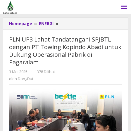
Lewati
ke
konten
Homepage
»
ENERGI
»
PLN
UP3
Lahat
PLN UP3 Lahat Tandatangani SPJBTL
Tandatangani
dengan PT Towing Kopindo Abadi untuk
SPJBTL
Dukung Operasional Pabrik di
dengan
PT
Pagaralam
Towing
3 Mei 2025
oleh
-
1378 Dilihat
Kopindo
DangDut
oleh
DangDut
Abadi
untuk
Dukung
Operasional
Pabrik
di
Pagaralam