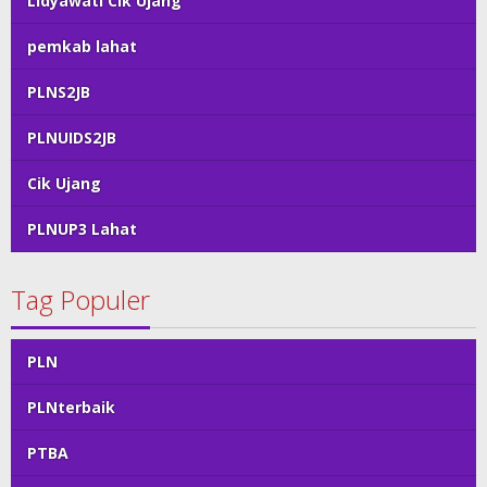
Lidyawati Cik Ujang
pemkab lahat
PLNS2JB
PLNUIDS2JB
Cik Ujang
PLNUP3 Lahat
Tag Populer
PLN
PLNterbaik
PTBA