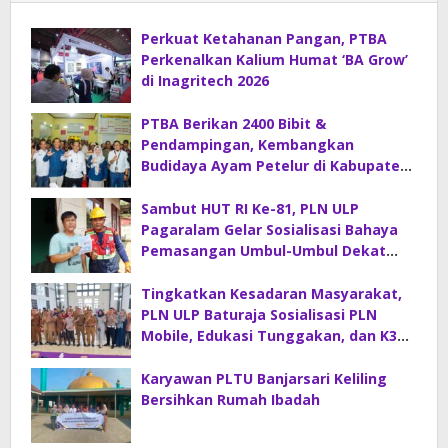
Perkuat Ketahanan Pangan, PTBA
Perkenalkan Kalium Humat ‘BA Grow’
di Inagritech 2026
PTBA Berikan 2400 Bibit &
Pendampingan, Kembangkan
Budidaya Ayam Petelur di Kabupaten
Lahat
Sambut HUT RI Ke-81, PLN ULP
Pagaralam Gelar Sosialisasi Bahaya
Pemasangan Umbul-Umbul Dekat
Jaringan Listrik
Tingkatkan Kesadaran Masyarakat,
PLN ULP Baturaja Sosialisasi PLN
Mobile, Edukasi Tunggakan, dan K3
Listrik di Kecamatan Sinar Peninjauan
Karyawan PLTU Banjarsari Keliling
Bersihkan Rumah Ibadah