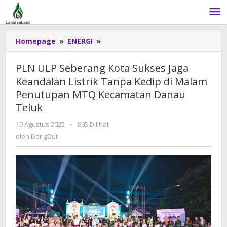
Lewati
ke
konten
Homepage
»
ENERGI
»
PLN
ULP
Seberang
PLN ULP Seberang Kota Sukses Jaga
Kota
Keandalan Listrik Tanpa Kedip di Malam
Sukses
Penutupan MTQ Kecamatan Danau
Jaga
Keandalan
Teluk
Listrik
19 Agustus 2025
oleh
-
805 Dilihat
Tanpa
DangDut
oleh
DangDut
Kedip
di
Malam
Penutupan
MTQ
Kecamatan
Danau
Teluk