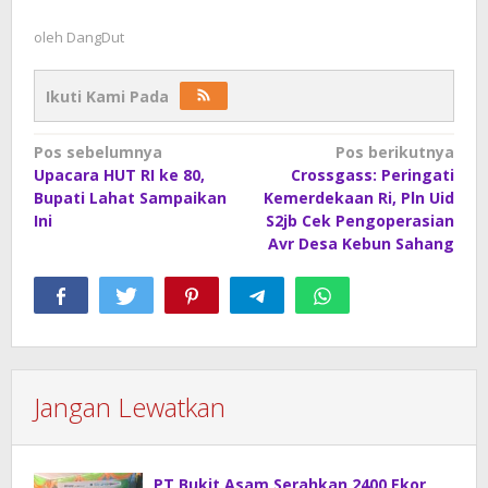
oleh
DangDut
Ikuti Kami Pada
Navigasi
Pos sebelumnya
Pos berikutnya
Upacara HUT RI ke 80,
Crossgass: Peringati
pos
Bupati Lahat Sampaikan
Kemerdekaan Ri, Pln Uid
Ini
S2jb Cek Pengoperasian
Avr Desa Kebun Sahang
Jangan Lewatkan
PT Bukit Asam Serahkan 2400 Ekor