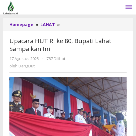
Lewati
ke
konten
Homepage
»
LAHAT
»
Upacara
HUT
RI
Upacara HUT RI ke 80, Bupati Lahat
ke
Sampaikan Ini
80,
Bupati
17 Agustus 2025
oleh
-
787 Dilihat
Lahat
DangDut
oleh
DangDut
Sampaikan
Ini