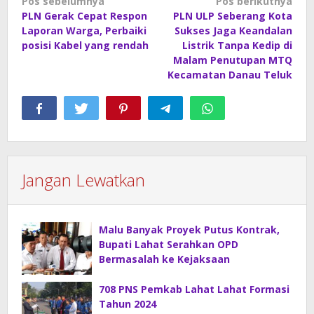
Navigasi
Pos sebelumnya
Pos berikutnya
PLN Gerak Cepat Respon
PLN ULP Seberang Kota
pos
Laporan Warga, Perbaiki
Sukses Jaga Keandalan
posisi Kabel yang rendah
Listrik Tanpa Kedip di
Malam Penutupan MTQ
Kecamatan Danau Teluk
Jangan Lewatkan
Malu Banyak Proyek Putus Kontrak,
Bupati Lahat Serahkan OPD
Bermasalah ke Kejaksaan
708 PNS Pemkab Lahat Lahat Formasi
Tahun 2024