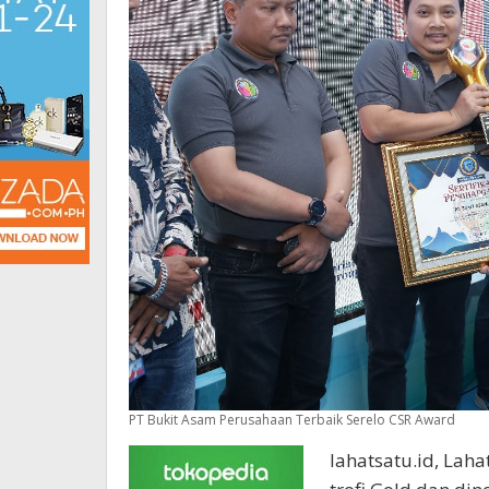
PT Bukit Asam Perusahaan Terbaik Serelo CSR Award
lahatsatu.id, Laha