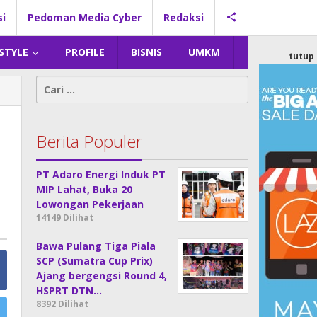
si
Pedoman Media Cyber
Redaksi
 STYLE
PROFILE
BISNIS
UMKM
tutup
Cari
untuk:
Berita Populer
PT Adaro Energi Induk PT
MIP Lahat, Buka 20
Lowongan Pekerjaan
14149 Dilihat
Bawa Pulang Tiga Piala
SCP (Sumatra Cup Prix)
Ajang bergengsi Round 4,
HSPRT DTN…
8392 Dilihat