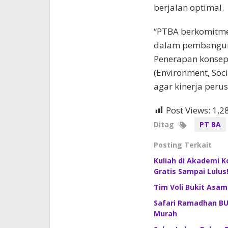
berjalan optimal.
“PTBA berkomitmen
dalam pembanguna
Penerapan konsep i
(Environment, Soc
agar kinerja peru
Post Views:
1,2
Ditag
PT BA
Posting Terkait
Kuliah di Akademi 
Gratis Sampai Lulus
Tim Voli Bukit Asam
Safari Ramadhan BU
Murah