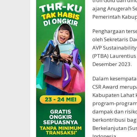
trofi Gold dan di
ajang Anugerah Se
Pemerintah Kabup
Penghargaan terse
oleh Sekretaris D
AVP Sustainabilit
(PTBA) Laurentius
Desember 2023.
Dalam kesempatan
CSR Award merupak
Kabupaten Lahat k
program-program
dampak dan risik
berkontribusi ba
Berkelanjutan (Su
Indonesia.