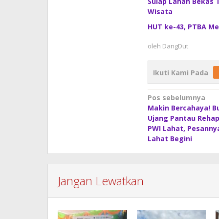
Sulap Lahan Bekas 
Wisata
HUT ke-43, PTBA Me
oleh
DangDut
Ikuti Kami Pada
Navigasi
Pos sebelumnya
Makin Bercahaya! Bu
pos
Ujang Pantau Rehap
PWI Lahat, Pesanny
Lahat Begini
Jangan Lewatkan