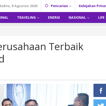
Sabtu, 8 Agustus 2026
Pencarian
Kebijakan Priva
MINAL
TRAVELING
ENERGI
NASIONAL
LIFE
erusahaan Terbaik
d