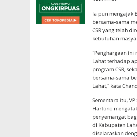
Ia pun mengajak 
bersama-sama me
CSR yang telah di
kebutuhan masyar
“Penghargaan ini
Lahat terhadap a
program CSR, sek
bersama-sama be
Lahat,” kata Chand
Sementara itu, VP
Hartono mengatak
penyemangat bag
di Kabupaten Lah
diselaraskan deng