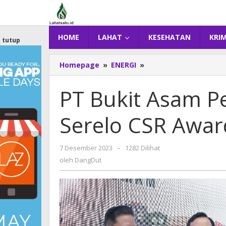
Lewati
ke
konten
HOME
LAHAT
KESEHATAN
KRI
tutup
Homepage
»
ENERGI
»
PT
Bukit
Asam
PT Bukit Asam P
Perusahaan
Terbaik
Serelo CSR Awar
Serelo
CSR
Award
7 Desember 2023
oleh
-
1282 Dilihat
DangDut
oleh
DangDut