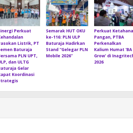
Sinergi Perkuat
Semarak HUT OKU
Perkuat Ketahan
Kehandalan
ke-116: PLN ULP
Pangan, PTBA
Pasokan Listrik, PT
Baturaja Hadirkan
Perkenalkan
Semen Baturaja
Stand “Gelegar PLN
Kalium Humat ‘BA
Bersama PLN UPT,
Mobile 2026”
Grow’ di Inagritec
ULP, dan ULTG
2026
Baturaja Gelar
Rapat Koordinasi
Strategis