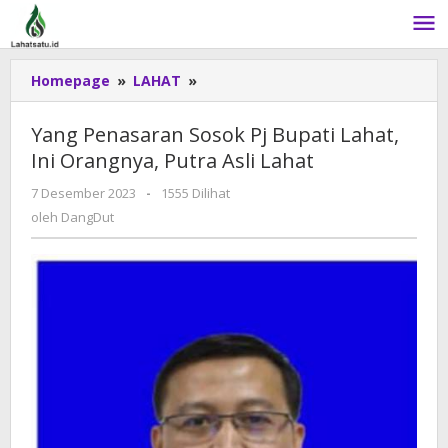
Lewati
ke
konten
Homepage
»
LAHAT
»
Yang
Penasaran
Sosok
Yang Penasaran Sosok Pj Bupati Lahat,
Pj
Ini Orangnya, Putra Asli Lahat
Bupati
Lahat,
7 Desember 2023
oleh
-
1555 Dilihat
Ini
DangDut
oleh
DangDut
Orangnya,
Putra
Asli
Lahat