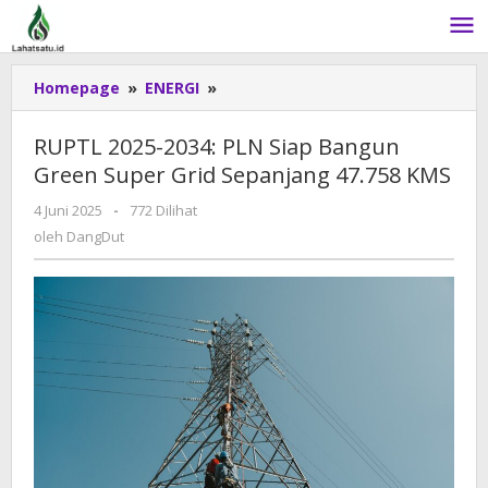
Lewati
ke
konten
Homepage
»
ENERGI
»
RUPTL
2025-
2034:
RUPTL 2025-2034: PLN Siap Bangun
PLN
Green Super Grid Sepanjang 47.758 KMS
Siap
Bangun
4 Juni 2025
oleh
-
772 Dilihat
Green
DangDut
oleh
DangDut
Super
Grid
Sepanjang
47.758
KMS