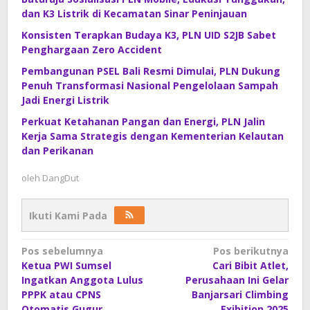
dan K3 Listrik di Kecamatan Sinar Peninjauan
Konsisten Terapkan Budaya K3, PLN UID S2JB Sabet
Penghargaan Zero Accident
Pembangunan PSEL Bali Resmi Dimulai, PLN Dukung
Penuh Transformasi Nasional Pengelolaan Sampah
Jadi Energi Listrik
Perkuat Ketahanan Pangan dan Energi, PLN Jalin
Kerja Sama Strategis dengan Kementerian Kelautan
dan Perikanan
oleh
DangDut
Ikuti Kami Pada
Navigasi
Pos sebelumnya
Pos berikutnya
Ketua PWI Sumsel
Cari Bibit Atlet,
pos
Ingatkan Anggota Lulus
Perusahaan Ini Gelar
PPPK atau CPNS
Banjarsari Climbing
Otomatis Gugur
Exibition 2025