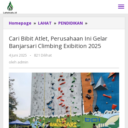
Lewati
ke
konten
Homepage
»
LAHAT
»
PENDIDIKAN
»
Cari
Bibit
Atlet,
Cari Bibit Atlet, Perusahaan Ini Gelar
Perusahaan
Banjarsari Climbing Exibition 2025
Ini
Gelar
4 Juni 2025
oleh
-
821 Dilihat
Banjarsari
admin
oleh
admin
Climbing
Exibition
2025