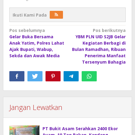
Ikuti Kami Pada
Navigasi
Pos sebelumnya
Pos berikutnya
Gelar Buka Bersama
YBM PLN UID S2JB Gelar
pos
Anak Yatim, Polres Lahat
Kegiatan Berbagi di
Ajak Bupati, Wabup,
Bulan Ramadhan, Ribuan
Sekda dan Awak Media
Penerima Manfaat
Tersenyum Bahagia
Jangan Lewatkan
PT Bukit Asam Serahkan 2400 Ekor
Ayam, 10 Ton Pakan, Kandang