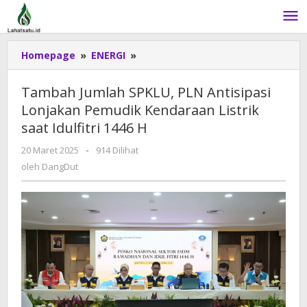
Lewati
ke
konten
Homepage
»
ENERGI
»
Tambah
Jumlah
SPKLU,
Tambah Jumlah SPKLU, PLN Antisipasi
PLN
Lonjakan Pemudik Kendaraan Listrik
Antisipasi
saat Idulfitri 1446 H
Lonjakan
Pemudik
20 Maret 2025
oleh
-
914 Dilihat
Kendaraan
DangDut
oleh
DangDut
Listrik
saat
Idulfitri
1446
H