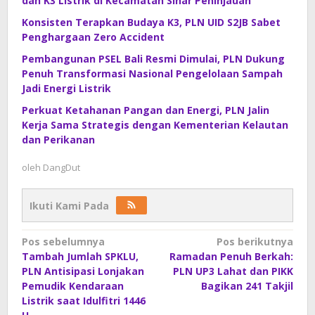
dan K3 Listrik di Kecamatan Sinar Peninjauan
Konsisten Terapkan Budaya K3, PLN UID S2JB Sabet
Penghargaan Zero Accident
Pembangunan PSEL Bali Resmi Dimulai, PLN Dukung
Penuh Transformasi Nasional Pengelolaan Sampah
Jadi Energi Listrik
Perkuat Ketahanan Pangan dan Energi, PLN Jalin
Kerja Sama Strategis dengan Kementerian Kelautan
dan Perikanan
oleh
DangDut
Ikuti Kami Pada
Navigasi
Pos sebelumnya
Pos berikutnya
Tambah Jumlah SPKLU,
Ramadan Penuh Berkah:
pos
PLN Antisipasi Lonjakan
PLN UP3 Lahat dan PIKK
Pemudik Kendaraan
Bagikan 241 Takjil
Listrik saat Idulfitri 1446