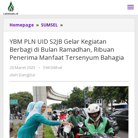
Lewati
ke
konten
Homepage
»
SUMSEL
»
YBM
PLN
UID
YBM PLN UID S2JB Gelar Kegiatan
S2JB
Berbagi di Bulan Ramadhan, Ribuan
Gelar
Penerima Manfaat Tersenyum Bahagia
Kegiatan
Berbagi
20 Maret 2025
oleh
-
594 Dilihat
di
DangDut
oleh
DangDut
Bulan
Ramadhan,
Ribuan
Penerima
Manfaat
Tersenyum
Bahagia