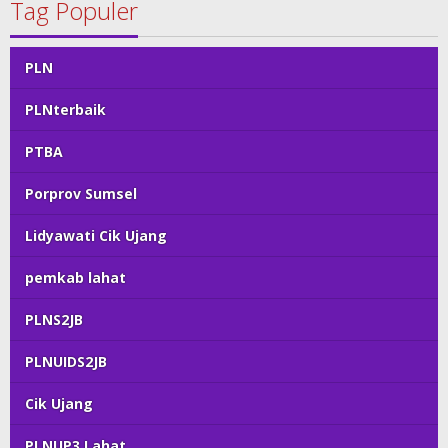
Tag Populer
PLN
PLNterbaik
PTBA
Porprov Sumsel
Lidyawati Cik Ujang
pemkab lahat
PLNS2JB
PLNUIDS2JB
Cik Ujang
PLNUP3 Lahat