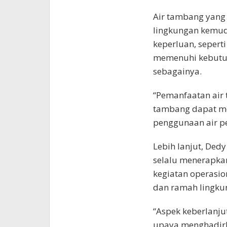
Air tambang yang
lingkungan kemud
keperluan, seperti
memenuhi kebutuh
sebagainya.
“Pemanfaatan air
tambang dapat mem
penggunaan air p
Lebih lanjut, De
selalu menerapka
kegiatan operasion
dan ramah lingku
“Aspek keberlanju
upaya menghadirka