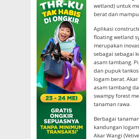
wetland) untuk m
berat dan mampu 
Aplikasi construc
floating wetland 
merupakan inovas
sebagai sebagai ko
asam tambang. Pi
dan pupuk tankos
logam berat. Aka
asam tambang dan
swampy forest me
tanaman rawa.
Berbagai tanaman
kandungan logam b
Akar Wangi (Vetive