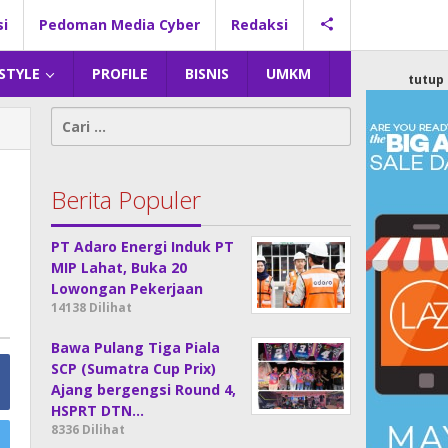
si
Pedoman Media Cyber
Redaksi
 STYLE
PROFILE
BISNIS
UMKM
tutup
Cari
untuk:
h
Berita Populer
PT Adaro Energi Induk PT
MIP Lahat, Buka 20
Lowongan Pekerjaan
14138 Dilihat
Bawa Pulang Tiga Piala
SCP (Sumatra Cup Prix)
Ajang bergengsi Round 4,
HSPRT DTN…
8336 Dilihat