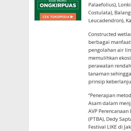
Palaefolius), Lonk
Costulata), Balan
Leucadendron), Ka
Constructed wetl
berbagai manfaat 
pengolahan air l
memulihkan ekosi
perawatan rendah
tanaman sehingga
prinsip keberlanju
“Penerapan metode
Asam dalam menjal
AVP Perencanaan 
(PTBA), Dedy Sapt
Festival LIKE di Ja