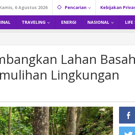
Kamis, 6 Agustus 2026
Pencarian
Kebijakan Priva
MINAL
TRAVELING
ENERGI
NASIONAL
LIFE
embangkan Lahan Basa
mulihan Lingkungan