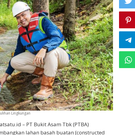
ulihan Lingkungan
atsatu.id – PT Bukit Asam Tbk (PTBA)
mbangkan lahan basah buatan (constructed