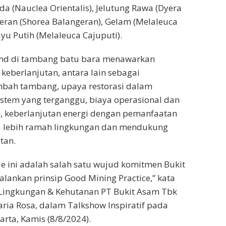
ida (Nauclea Orientalis), Jelutung Rawa (Dyera
geran (Shorea Balangeran), Gelam (Melaleuca
yu Putih (Melaleuca Cajuputi).
and di tambang batu bara menawarkan
keberlanjutan, antara lain sebagai
imbah tambang, upaya restorasi dalam
stem yang terganggu, biaya operasional dan
, keberlanjutan energi dengan pemanfaatan
 lebih ramah lingkungan dan mendukung
tan.
 ini adalah salah satu wujud komitmen Bukit
ankan prinsip Good Mining Practice,” kata
Lingkungan & Kehutanan PT Bukit Asam Tbk
aria Rosa, dalam Talkshow Inspiratif pada
karta, Kamis (8/8/2024).