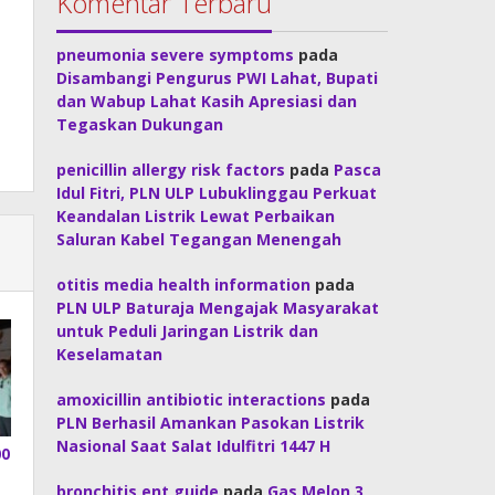
Komentar Terbaru
pneumonia severe symptoms
pada
Disambangi Pengurus PWI Lahat, Bupati
dan Wabup Lahat Kasih Apresiasi dan
Tegaskan Dukungan
penicillin allergy risk factors
pada
Pasca
Idul Fitri, PLN ULP Lubuklinggau Perkuat
Keandalan Listrik Lewat Perbaikan
Saluran Kabel Tegangan Menengah
otitis media health information
pada
PLN ULP Baturaja Mengajak Masyarakat
untuk Peduli Jaringan Listrik dan
Keselamatan
amoxicillin antibiotic interactions
pada
PLN Berhasil Amankan Pasokan Listrik
Nasional Saat Salat Idulfitri 1447 H
00
bronchitis ent guide
pada
Gas Melon 3