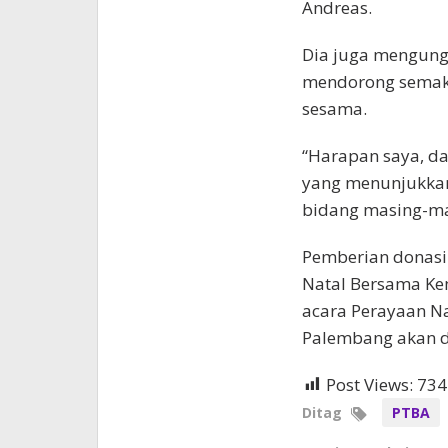
Andreas.
Dia juga mengung
mendorong semaki
sesama.
“Harapan saya, da
yang menunjukkan
bidang masing-ma
Pemberian donasi 
Natal Bersama Ke
acara Perayaan N
Palembang akan di
Post Views:
734
Ditag
PTBA