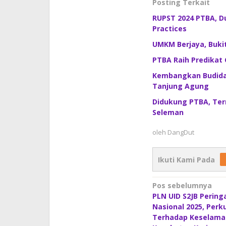
Posting Terkait
RUPST 2024 PTBA, D
Practices
UMKM Berjaya, Buki
PTBA Raih Predikat 
Kembangkan Budida
Tanjung Agung
Didukung PTBA, Ter
Seleman
oleh
DangDut
Ikuti Kami Pada
Navigasi
Pos sebelumnya
PLN UID S2JB Peringa
pos
Nasional 2025, Per
Terhadap Keselama