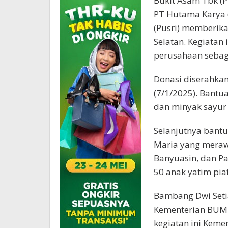
Bukit Asam Tbk (
PT Hutama Karya (
(Pusri) memberika
Selatan. Kegiatan
perusahaan sebaga
Donasi diserahkan
(7/1/2025). Bantua
dan minyak sayur 4
Selanjutnya bantu
Maria yang merawa
Banyuasin, dan Pa
50 anak yatim piat
Bambang Dwi Seti
Kementerian BUMN
kegiatan ini Kem