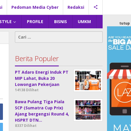
si
Pedoman Media Cyber
Redaksi
 STYLE
PROFILE
BISNIS
UMKM
tutup
Cari
untuk:
Berita Populer
PT Adaro Energi Induk PT
MIP Lahat, Buka 20
Lowongan Pekerjaan
14138 Dilihat
Bawa Pulang Tiga Piala
SCP (Sumatra Cup Prix)
Ajang bergengsi Round 4,
HSPRT DTN…
8337 Dilihat