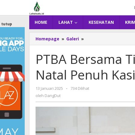
Lewati
ke
konten
HOME
LAHAT
KESEHATAN
KRI
tutup
Homepage
»
Galeri
»
PTBA
Bersama
Tiga
PTBA Bersama T
BUMN,
Wujudkan
Natal Penuh Kas
Natal
Penuh
Kasih
13 Januari 2025
oleh
-
734 Dilihat
di
DangDut
oleh
DangDut
Sumsel