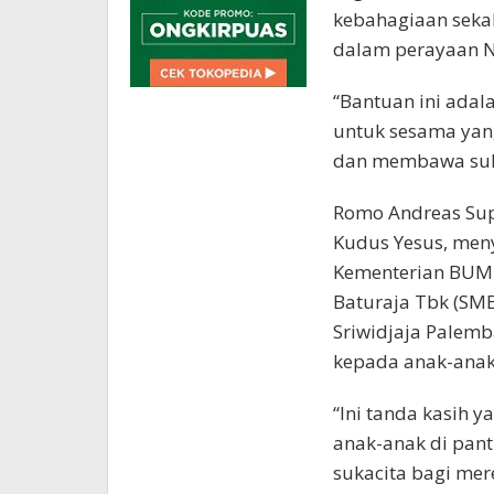
kebahagiaan seka
dalam perayaan N
“Bantuan ini adal
untuk sesama ya
dan membawa suka
Romo Andreas Sup
Kudus Yesus, men
Kementerian BUMN
Baturaja Tbk (SMB
Sriwidjaja Palem
kepada anak-anak 
“Ini tanda kasih y
anak-anak di pan
sukacita bagi mer