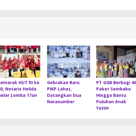
Semarak HUT RI ke
Gebrakan Baru
PT GGB Berbagi 4
80, Notaris Helida
PIKP Lahat,
Paket Sembako
Gelar Lomba 17an
Datangkan Dua
Hingga Bantu
Narasumber
Puluhan Anak
Yatim