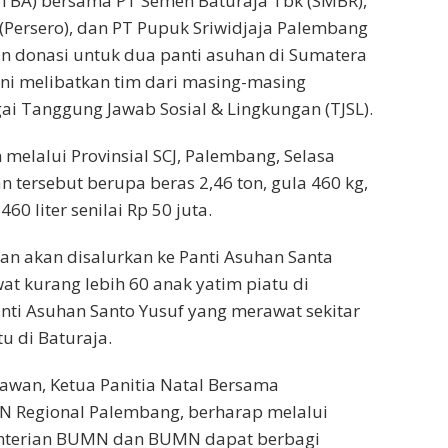
PTBA) bersama PT Semen Baturaja Tbk (SMBR),
Persero), dan PT Pupuk Sriwidjaja Palembang
n donasi untuk dua panti asuhan di Sumatera
 ini melibatkan tim dari masing-masing
i Tanggung Jawab Sosial & Lingkungan (TJSL).
 melalui Provinsial SCJ, Palembang, Selasa
n tersebut berupa beras 2,46 ton, gula 460 kg,
60 liter senilai Rp 50 juta.
an akan disalurkan ke Panti Asuhan Santa
t kurang lebih 60 anak yatim piatu di
nti Asuhan Santo Yusuf yang merawat sekitar
u di Baturaja.
awan, Ketua Panitia Natal Bersama
 Regional Palembang, berharap melalui
enterian BUMN dan BUMN dapat berbagi