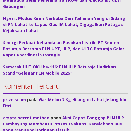
Muaradua Gelar Pemeliharaan ROW dan HAR Konstruksi
Gabungan
Ngeri.. Modus Kirim Narkoba Dari Tahanan Yang di Sidang
di PN Lahat ke Lapas Klas IIA Lahat, Digagalkan Petugas
Kejaksaan Lahat.
Sinergi Perkuat Kehandalan Pasokan Listrik, PT Semen
Baturaja Bersama PLN UPT, ULP, dan ULTG Baturaja Gelar
Rapat Koordinasi Strategis
Semarak HUT OKU ke-116: PLN ULP Baturaja Hadirkan
Stand “Gelegar PLN Mobile 2026”
Komentar Terbaru
prize scam
pada
Gas Melon 3 Kg Hilang di Lahat Jelang Idul
Fitri
crypto secret method
pada
Aksi Cepat Tanggap PLN ULP
Lembayung Membantu Proses Evakuasi Kecelakaan Bus
yang Mengenai Jaringan Listrik