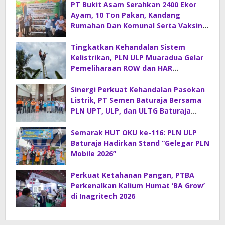
PT Bukit Asam Serahkan 2400 Ekor
Ayam, 10 Ton Pakan, Kandang
Rumahan Dan Komunal Serta Vaksin
Di Desa Sirah Pulau
Tingkatkan Kehandalan Sistem
Kelistrikan, PLN ULP Muaradua Gelar
Pemeliharaan ROW dan HAR
Konstruksi Gabungan
Sinergi Perkuat Kehandalan Pasokan
Listrik, PT Semen Baturaja Bersama
PLN UPT, ULP, dan ULTG Baturaja
Gelar Rapat Koordinasi Strategis
Semarak HUT OKU ke-116: PLN ULP
Baturaja Hadirkan Stand “Gelegar PLN
Mobile 2026”
Perkuat Ketahanan Pangan, PTBA
Perkenalkan Kalium Humat ‘BA Grow’
di Inagritech 2026