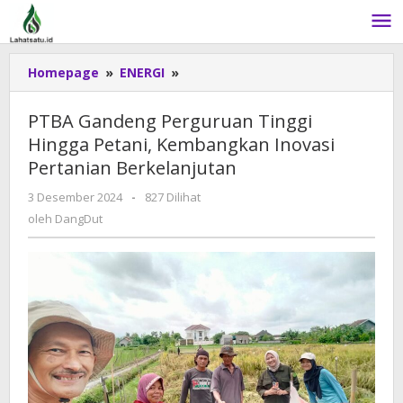
Lewati
ke
konten
Homepage
»
ENERGI
»
PTBA
Gandeng
Perguruan
PTBA Gandeng Perguruan Tinggi
Tinggi
Hingga Petani, Kembangkan Inovasi
Hingga
Pertanian Berkelanjutan
Petani,
Kembangkan
3 Desember 2024
oleh
-
827 Dilihat
Inovasi
DangDut
oleh
DangDut
Pertanian
Berkelanjutan