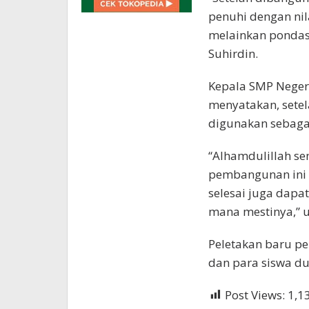
penuhi dengan nil
melainkan pondasi
Suhirdin.
Kepala SMP Negeri
menyatakan, sete
digunakan sebaga
“Alhamdulillah se
pembangunan ini d
selesai juga dapa
mana mestinya,” u
Peletakan baru per
dan para siswa du
Post Views:
1,1