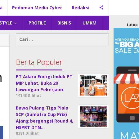
si
Pedoman Media Cyber
Redaksi
 STYLE
PROFILE
BISNIS
UMKM
tutup
Cari
untuk:
Berita Populer
n
PT Adaro Energi Induk PT
MIP Lahat, Buka 20
Lowongan Pekerjaan
14148 Dilihat
Bawa Pulang Tiga Piala
SCP (Sumatra Cup Prix)
Ajang bergengsi Round 4,
HSPRT DTN…
8381 Dilihat