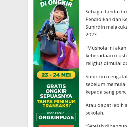
Sebagai tanda di
Pendidikan dan K
Suhirdin melakuk
2023.
“Mushola ini akan
keberadaan musho
religius dimulai d
Suhirdin mengata
sebelum memulai 
kepada sang penci
Atau dapat lebih 
sekolah.
“Setelah dibangun