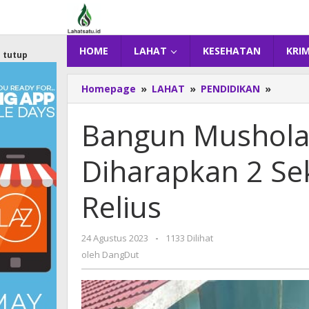
Lewati
ke
konten
HOME
LAHAT
KESEHATAN
KRI
tutup
Homepage
»
LAHAT
»
PENDIDIKAN
»
Bangu
Musho
Al
Bangun Mushola 
Hidaya
Dihara
Diharapkan 2 Sek
2
Sekola
di
Relius
Lahat
Ini
Makin
24 Agustus 2023
oleh
-
1133 Dilihat
Relius
DangDut
oleh
DangDut