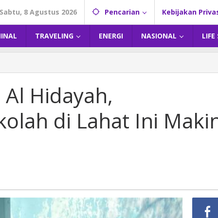
Sabtu, 8 Agustus 2026
Pencarian
Kebijakan Priva
MINAL
TRAVELING
ENERGI
NASIONAL
LIFE
n
la
Al Hidayah,
h,
pkan
olah di Lahat Ini Maki
h