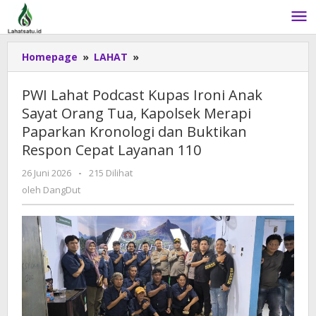
Lewati
ke
konten
Homepage
»
LAHAT
»
PWI
Lahat
Podcast
PWI Lahat Podcast Kupas Ironi Anak
Kupas
Sayat Orang Tua, Kapolsek Merapi
Ironi
Paparkan Kronologi dan Buktikan
Anak
Sayat
Respon Cepat Layanan 110
Orang
26 Juni 2026
oleh
-
215 Dilihat
Tua,
DangDut
oleh
DangDut
Kapolsek
Merapi
Paparkan
Kronologi
dan
Buktikan
Respon
Cepat
Layanan