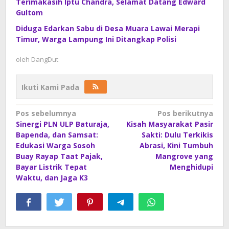
Terimakasih Iptu Chandra, Selamat Datang Edward
Gultom
Diduga Edarkan Sabu di Desa Muara Lawai Merapi
Timur, Warga Lampung Ini Ditangkap Polisi
oleh
DangDut
Ikuti Kami Pada
Navigasi
Pos sebelumnya
Pos berikutnya
Sinergi PLN ULP Baturaja,
Kisah Masyarakat Pasir
pos
Bapenda, dan Samsat:
Sakti: Dulu Terkikis
Edukasi Warga Sosoh
Abrasi, Kini Tumbuh
Buay Rayap Taat Pajak,
Mangrove yang
Bayar Listrik Tepat
Menghidupi
Waktu, dan Jaga K3