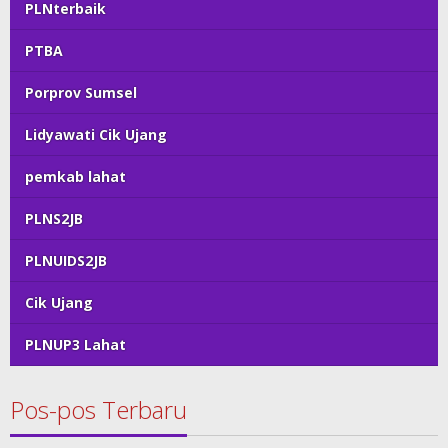
PLNterbaik
PTBA
Porprov Sumsel
Lidyawati Cik Ujang
pemkab lahat
PLNS2JB
PLNUIDS2JB
Cik Ujang
PLNUP3 Lahat
Pos-pos Terbaru