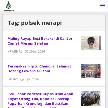
Lewati
ke
konten
Tag:
polsek merapi
Maling Rayap Besi Beraksi di Kantor
Camat Merapi Selatan
KRIMINAL
29 Juli 2026
oleh
admin
Terimakasih Iptu Chandra, Selamat
Datang Edward Gultom
LAHAT
3 Juli 2026
oleh
DangDut
PWI Lahat Podcast Kupas Ironi Anak
Sayat Orang Tua, Kapolsek Merapi
Paparkan Kronologi dan Buktikan