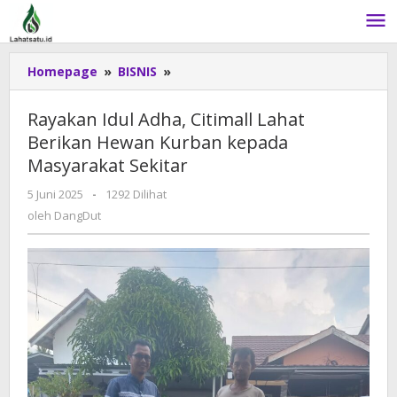
Lewati
ke
konten
Homepage
»
BISNIS
»
Rayakan
Idul
Adha,
Rayakan Idul Adha, Citimall Lahat
Citimall
Berikan Hewan Kurban kepada
Lahat
Masyarakat Sekitar
Berikan
Hewan
5 Juni 2025
oleh
-
1292 Dilihat
Kurban
DangDut
oleh
DangDut
kepada
Masyarakat
Sekitar