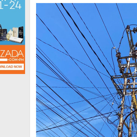
PLN
UP3
Lahat