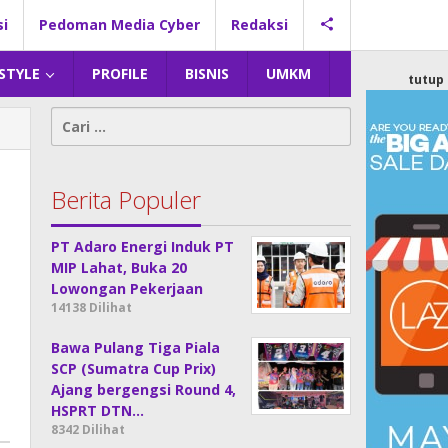
si
Pedoman Media Cyber
Redaksi
 STYLE
PROFILE
BISNIS
UMKM
tutup
Cari
untuk:
Berita Populer
PT Adaro Energi Induk PT
MIP Lahat, Buka 20
Lowongan Pekerjaan
14138 Dilihat
Bawa Pulang Tiga Piala
SCP (Sumatra Cup Prix)
Ajang bergengsi Round 4,
HSPRT DTN…
8342 Dilihat