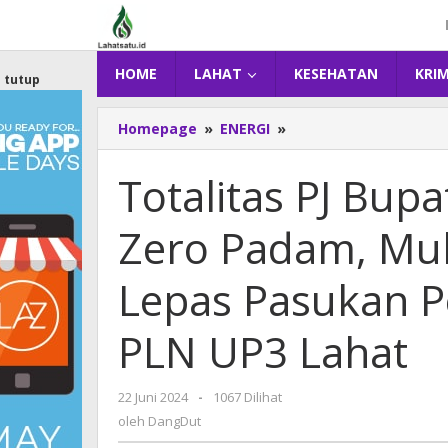
Lewati
ke
konten
HOME
LAHAT
KESEHATAN
KRI
tutup
Homepage
»
ENERGI
»
Totalitas
PJ
Bupati
Totalitas PJ Bup
Lahat
Kawal
Zero Padam, Mu
Road
To
Zero
Lepas Pasukan P
Padam,
Muhammad
PLN UP3 Lahat
Farid
Kembali
Lepas
22 Juni 2024
oleh
-
1067 Dilihat
Pasukan
DangDut
oleh
DangDut
Pemeliharaan
Jaringan