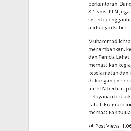
perkantoran, Band
8,1 Kms. PLN juga
seperti penggantian
andongan kabel.
Muhammad Ichsan,
menambahkan, keg
dan Pemda Lahat.
memastikan kegiat
keselamatan dan k
dukungan personi
ini. PLN berhara
pelayanan terbai
Lahat. Program in
memastikan tujuan
Post Views:
1,0