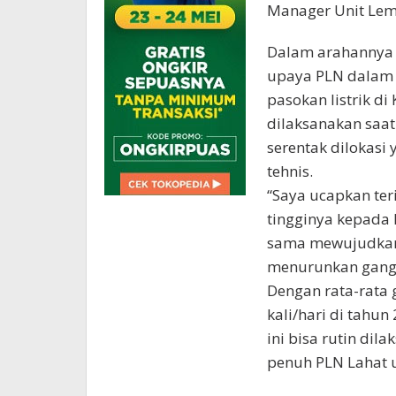
Manager Unit Lem
Dalam arahannya
upaya PLN dalam
pasokan listrik d
dilaksanakan saat
serentak dilokasi
tehnis.
“Saya ucapkan ter
tingginya kepada 
sama mewujudkan 
menurunkan gangg
Dengan rata-rata 
kali/hari di tahu
ini bisa rutin di
penuh PLN Lahat u