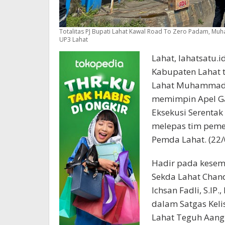
Totalitas PJ Bupati Lahat Kawal Road To Zero Padam, Mu
UP3 Lahat
Lahat, lahatsatu.
Kabupaten Lahat 
Lahat Muhammad Fa
memimpin Apel G
Eksekusi Serentak
melepas tim peme
Pemda Lahat. (22/
Hadir pada kesemp
Sekda Lahat Chand
Ichsan Fadli, S.I
dalam Satgas Kel
Lahat Teguh Aang