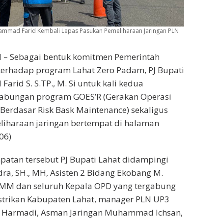
hammad Farid Kembali Lepas Pasukan Pemeliharaan Jaringan PLN
id – Sebagai bentuk komitmen Pemerintah
terhadap program Lahat Zero Padam, PJ Bupati
rid S. S.TP., M. Si untuk kali kedua
abungan program GOES’R (Gerakan Operasi
 Berdasar Risk Bask Maintenance) sekaligus
liharaan jaringan bertempat di halaman
06)
atan tersebut PJ Bupati Lahat didampingi
ra, SH., MH, Asisten 2 Bidang Ekobang M.
P., MM dan seluruh Kepala OPD yang tergabung
istrikan Kabupaten Lahat, manager PLN UP3
 Harmadi, Asman Jaringan Muhammad Ichsan,