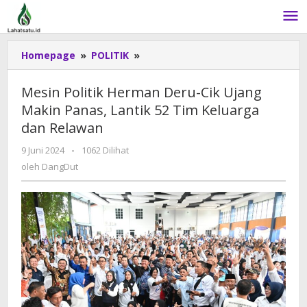
Lewati
ke
konten
Homepage
»
POLITIK
»
Mesin
Politik
Herman
Mesin Politik Herman Deru-Cik Ujang
Deru-
Makin Panas, Lantik 52 Tim Keluarga
Cik
dan Relawan
Ujang
Makin
9 Juni 2024
oleh
-
1062 Dilihat
Panas,
DangDut
oleh
DangDut
Lantik
52
Tim
Keluarga
dan
Relawan