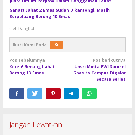
Juara Umum Porprov Dalam Genggaman Lahat
Ganas! Lahat 2 Emas Sudah Dikantongi, Masih
Berpeluang Borong 10 Emas
oleh
DangDut
Ikuti Kami Pada
Navigasi
Pos sebelumnya
Pos berikutnya
Keren! Renang Lahat
Unsri Minta PWI Sumsel
pos
Borong 13 Emas
Goes to Campus Digelar
Secara Series
Jangan Lewatkan