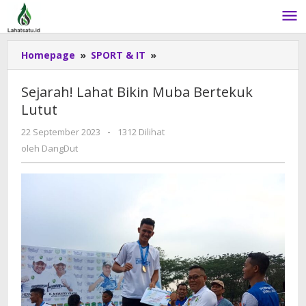
Lewati
ke
konten
Homepage
»
SPORT & IT
»
Sejarah!
Lahat
Bikin
Sejarah! Lahat Bikin Muba Bertekuk
Muba
Lutut
Bertekuk
Lutut
22 September 2023
oleh
-
1312 Dilihat
DangDut
oleh
DangDut