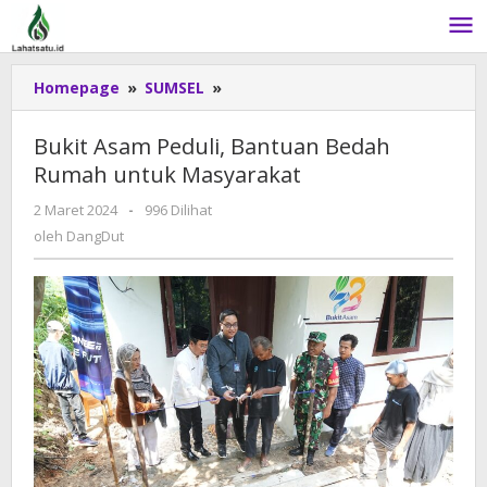
Lewati
ke
konten
Homepage
»
SUMSEL
»
Bukit
Asam
Peduli,
Bukit Asam Peduli, Bantuan Bedah
Bantuan
Rumah untuk Masyarakat
Bedah
Rumah
2 Maret 2024
oleh
-
996 Dilihat
untuk
DangDut
oleh
DangDut
Masyarakat