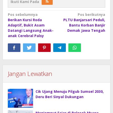
Ikuti Kami Pada
Navigasi
Pos sebelumnya
Pos berikutnya
Berikan Kursi Roda
PLTU Banjarsari Peduli,
pos
Adaptif, Bukit Asam
Bantu Korban Banjir
Datangi Langsung Anak-
Demak Jawa Tengah
anak Cerebral Palsy
Jangan Lewatkan
Cik Ujang Menuju Pilgub Sumsel 2030,
Deru Beri Sinyal Dukungan
Menjemput Fajar di Pelosok Muara