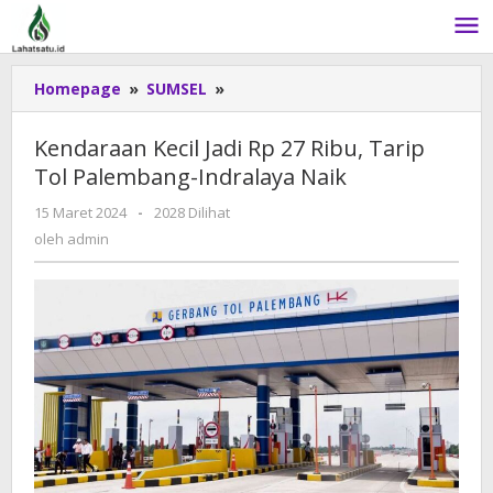
Lewati
ke
konten
Homepage
»
SUMSEL
»
Kendaraan
Kecil
Jadi
Kendaraan Kecil Jadi Rp 27 Ribu, Tarip
Rp
Tol Palembang-Indralaya Naik
27
Ribu,
15 Maret 2024
oleh
-
2028 Dilihat
Tarip
admin
oleh
admin
Tol
Palembang-
Indralaya
Naik