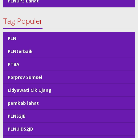
PLNUP3 Lahat
Tag Populer
PLN
PLNterbaik
PTBA
Porprov Sumsel
Lidyawati Cik Ujang
pemkab lahat
PLNS2JB
PLNUIDS2JB