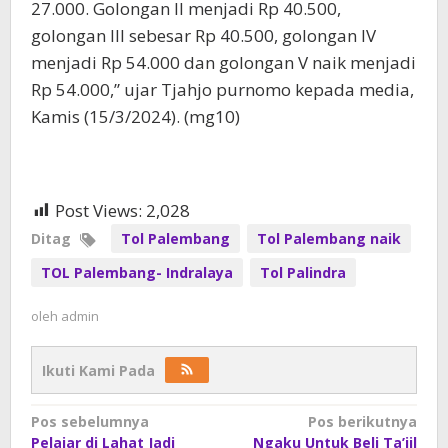
27.000. Golongan II menjadi Rp 40.500,
golongan III sebesar Rp 40.500, golongan IV
menjadi Rp 54.000 dan golongan V naik menjadi
Rp 54.000,” ujar Tjahjo purnomo kepada media,
Kamis (15/3/2024). (mg10)
Post Views:
2,028
Ditag
Tol Palembang
Tol Palembang naik
TOL Palembang- Indralaya
Tol Palindra
oleh
admin
Ikuti Kami Pada
Navigasi
Pos sebelumnya
Pos berikutnya
Pelajar di Lahat Jadi
Ngaku Untuk Beli Ta’jil