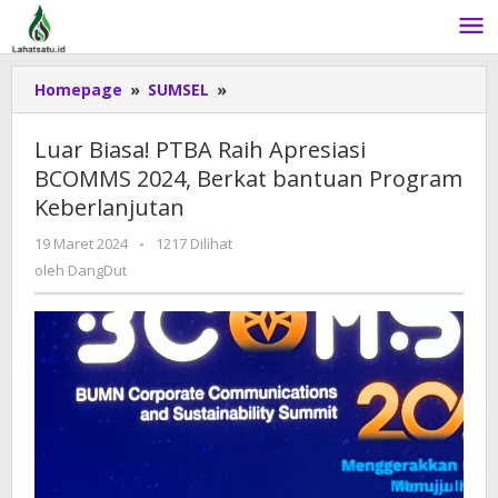
Lewati
ke
konten
Homepage
»
SUMSEL
»
Luar
Biasa!
PTBA
Luar Biasa! PTBA Raih Apresiasi
Raih
BCOMMS 2024, Berkat bantuan Program
Apresiasi
Keberlanjutan
BCOMMS
2024,
19 Maret 2024
oleh
-
1217 Dilihat
Berkat
DangDut
oleh
DangDut
bantuan
Program
Keberlanjutan