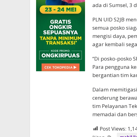
ada di Sumsel, 3 d
PLN UID S2JB menu
semua posko siag
mengisi daya, pem
agar kembali sega
“Di posko-posko S
Para pengguna ken
bergantian tim ka
Dalam memitigasi 
cenderung berawa
tim Pelayanan Tek
memadai dan bersi
Post Views:
1,1