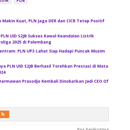
strik
PLN
 Makin Kuat, PLN Jaga DER dan CICR Tetap Positif
! PLN UID S2JB Sukses Kawal Keandalan Listrik
roliga 2025 di Palembang
Tentram: PLN UP3 Lahat Siap Hadapi Puncak Musim
a PLN UID S2JB Berhasil Torehkan Prestasi di Mata
024
 Darmawan Prasodjo Kembali Dinobatkan Jadi CEO Of
Pos berikutnya