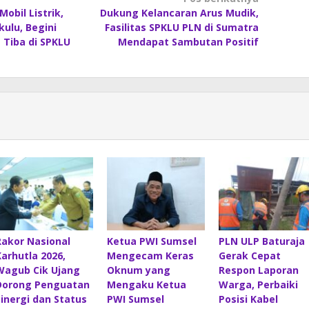
obil Listrik,
Dukung Kelancaran Arus Mudik,
ulu, Begini
Fasilitas SPKLU PLN di Sumatra
 Tiba di SPKLU
Mendapat Sambutan Positif
Rakor Nasional
Ketua PWI Sumsel
PLN ULP Baturaja
Karhutla 2026,
Mengecam Keras
Gerak Cepat
Wagub Cik Ujang
Oknum yang
Respon Laporan
Dorong Penguatan
Mengaku Ketua
Warga, Perbaiki
Sinergi dan Status
PWI Sumsel
Posisi Kabel