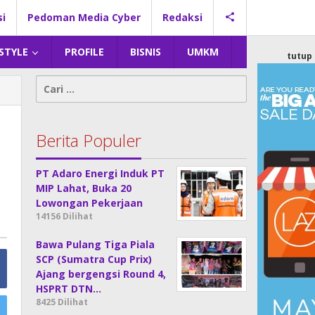
si
Pedoman Media Cyber
Redaksi
 STYLE
PROFILE
BISNIS
UMKM
tutup
Cari
untuk:
Berita Populer
PT Adaro Energi Induk PT
MIP Lahat, Buka 20
Lowongan Pekerjaan
14156 Dilihat
Bawa Pulang Tiga Piala
SCP (Sumatra Cup Prix)
Ajang bergengsi Round 4,
HSPRT DTN…
8425 Dilihat