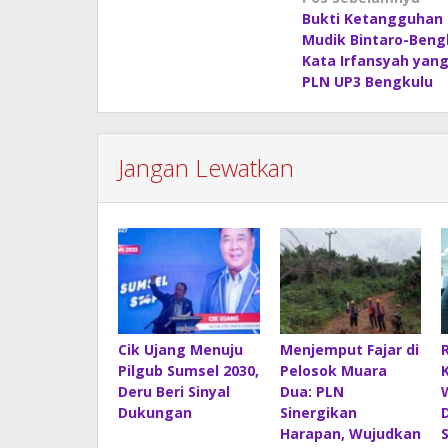
Navigasi
Bukti Ketangguhan M
pos
Mudik Bintaro-Bengk
Kata Irfansyah yang
PLN UP3 Bengkulu
Jangan Lewatkan
Cik Ujang Menuju
Menjemput Fajar di
Pilgub Sumsel 2030,
Pelosok Muara
Deru Beri Sinyal
Dua: PLN
Dukungan
Sinergikan
Harapan, Wujudkan