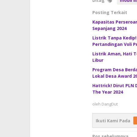
Ditag
mobil li
Posting Terkait
Kapasitas Perseroan
Sepanjang 2024
Listrik Tanpa Kedip
Pertandingan Voli P
Listrik Aman, Hati 
Libur
Program Desa Berday
Lokal Desa Award 2
Hattrick! Dirut PLN
The Year 2024
oleh
DangDut
Ikuti Kami Pada
Pos sebelumnya