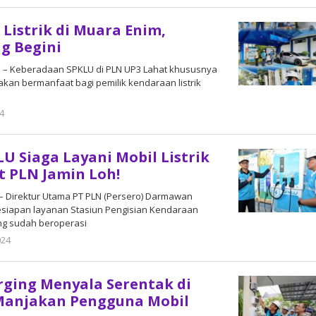
 Listrik di Muara Enim,
g Begini
id – Keberadaan SPKLU di PLN UP3 Lahat khususnya
akan bermanfaat bagi pemilik kendaraan listrik
24
oleh
DangDut
LU Siaga Layani Mobil Listrik
t PLN Jamin Loh!
 – Direktur Utama PT PLN (Persero) Darmawan
siapan layanan Stasiun Pengisian Kendaraan
ang sudah beroperasi
024
oleh
DangDut
ging Menyala Serentak di
 Manjakan Pengguna Mobil