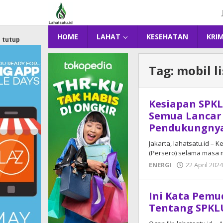
Lewati
ke
konten
HOME
LAHAT
KESEHATAN
KRI
tutup
Tag:
mobil li
Kesiapan SPKL
Semua Lancar 
Pendukungny
Jakarta, lahatsatu.id – 
(Persero) selama masa mu
ENERGI
22 April 202
Ini Kata Pemu
Tentang SPKL