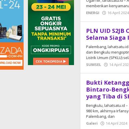
Ogan Ilir, lahatsatu.id –
memberikan kenyamanan 
ENERGI
16 April 202
PLN UID S2JB
Selama Siaga I
Palembang, lahatsatu.id 
dan Bengkulu mengopti
Listrik Umum (SPKLU) se
SUMSEL
14 April 20
Bukti Ketangg
Bintaro-Bengk
yang Tiba di 
Bengkulu, lahatsatu.id 
980 km, akhirnya Irfansy
Palembang, dan
Galeri
14 April 2024