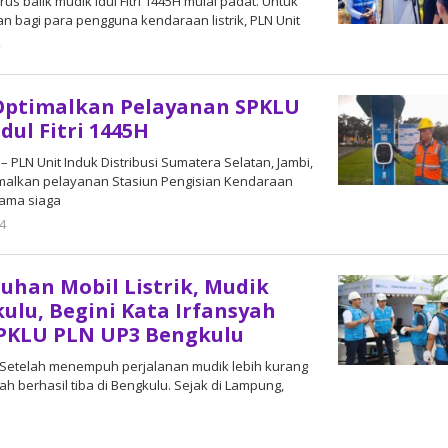
 Arus balik mudik Idul Fitri 1445H mulai padat. Untuk
bagi para pengguna kendaraan listrik, PLN Unit
4
oleh
DangDut
 Optimalkan Pelayanan SPKLU
dul Fitri 1445H
– PLN Unit Induk Distribusi Sumatera Selatan, Jambi,
malkan pelayanan Stasiun Pengisian Kendaraan
lama siaga
24
oleh
DangDut
uhan Mobil Listrik, Mudik
ulu, Begini Kata Irfansyah
SPKLU PLN UP3 Bengkulu
– Setelah menempuh perjalanan mudik lebih kurang
ah berhasil tiba di Bengkulu. Sejak di Lampung,
oleh
DangDut