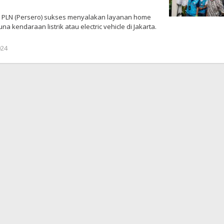
 PT PLN (Persero) sukses menyalakan layanan home
a kendaraan listrik atau electric vehicle di Jakarta.
024
oleh
DangDut