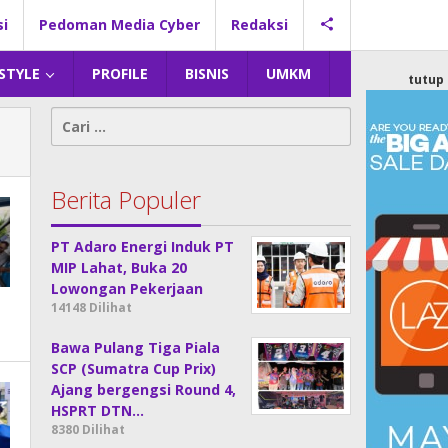
si
Pedoman Media Cyber
Redaksi
 STYLE
PROFILE
BISNIS
UMKM
tutup
Cari
untuk:
Berita Populer
PT Adaro Energi Induk PT
MIP Lahat, Buka 20
Lowongan Pekerjaan
14148 Dilihat
Bawa Pulang Tiga Piala
SCP (Sumatra Cup Prix)
Ajang bergengsi Round 4,
HSPRT DTN…
8380 Dilihat