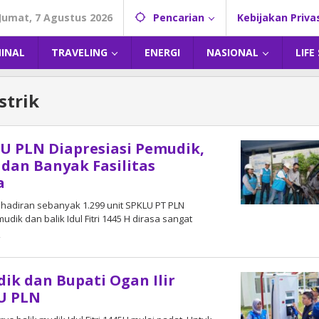
Jumat, 7 Agustus 2026
Pencarian
Kebijakan Priva
MINAL
TRAVELING
ENERGI
NASIONAL
LIFE
strik
U PLN Diapresiasi Pemudik,
dan Banyak Fasilitas
a
Kehadiran sebanyak 1.299 unit SPKLU PT PLN
dik dan balik Idul Fitri 1445 H dirasa sangat
4
oleh
DangDut
dik dan Bupati Ogan Ilir
U PLN