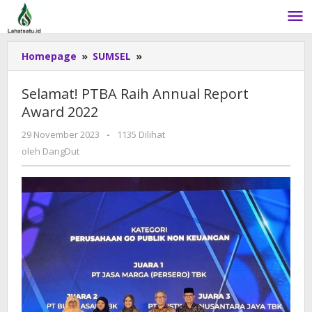
Lewati
ke
konten
Homepage
»
SUMSEL
»
Selamat!
PTBA
Raih
Selamat! PTBA Raih Annual Report
Annual
Award 2022
Report
Award
29 November 2023
oleh
-
1135 Dilihat
2022
DangDut
oleh
DangDut