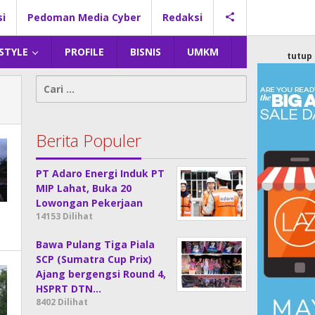
si
Pedoman Media Cyber
Redaksi
 STYLE
PROFILE
BISNIS
UMKM
tutup
Cari
untuk:
Berita Populer
PT Adaro Energi Induk PT
MIP Lahat, Buka 20
Lowongan Pekerjaan
14153 Dilihat
Bawa Pulang Tiga Piala
SCP (Sumatra Cup Prix)
Ajang bergengsi Round 4,
HSPRT DTN…
8402 Dilihat