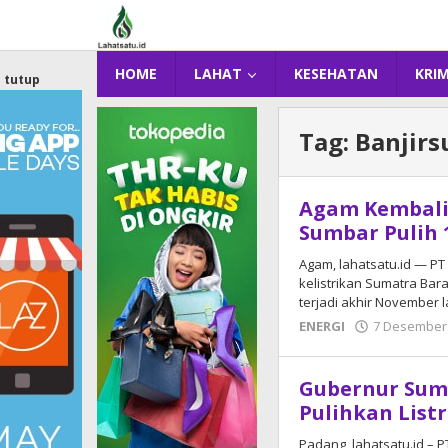
Lewati
ke
konten
HOME
LAHAT
KESEHATAN
KRI
tutup
Tag:
Banjir
Agam Kembali 
Sumbar Pulih
Agam, lahatsatu.id — PT
kelistrikan Sumatra Bar
terjadi akhir November l
ENERGI
7 Desember
Gubernur Sumb
Pulihkan List
Padang, lahatsatu.id – 