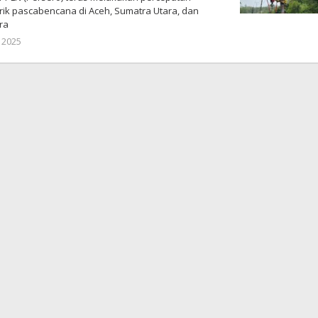
trik pascabencana di Aceh, Sumatra Utara, dan
ra
 2025
oleh
DangDut