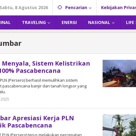
Sabtu, 8 Agustus 2026
Pencarian
Kebijakan Priva
MINAL
TRAVELING
ENERGI
NASIONAL
LIFE
sumbar
Menyala, Sistem Kelistrikan
 100% Pascabencana
 PLN (Persero) berhasil memulihkan sistem
at pascabencana banjir dan tanah longsor yang
alu.
 2025
oleh
DangDut
ar Apresiasi Kerja PLN
rik Pascabencana
PT PLN (Persero) terus melakukan percepatan