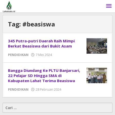
Lewati
ke
konten
Tag:
#beasiswa
345 Putra-putri Daerah Raih Mimpi
Berkat Beasiswa dari Bukit Asam
PENDIDIKAN
7 Mei 2024
oleh
DangDut
Bangga Diundang Ke PLTU Banjarsari,
22 Pelajar SD Hingga SMA di
Kabupaten Lahat Terima Beasiswa
PENDIDIKAN
28 Februari 2024
oleh
DangDut
Cari
untuk: