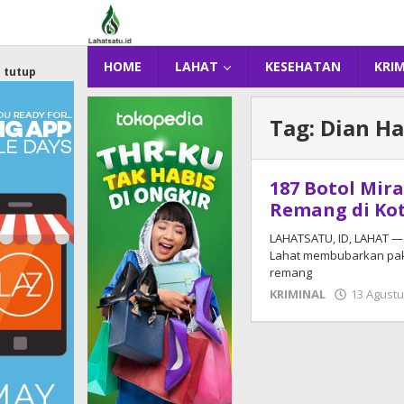
Lewati
ke
konten
HOME
LAHAT
KESEHATAN
KRI
tutup
Tag:
Dian Ha
187 Botol Mir
Remang di Ko
LAHATSATU, ID, LAHAT — 
Lahat membubarkan paks
remang
KRIMINAL
13 Agustu