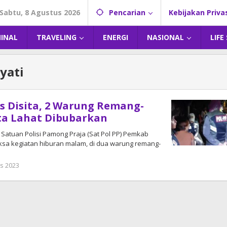
Sabtu, 8 Agustus 2026
Pencarian
Kebijakan Priva
MINAL
TRAVELING
ENERGI
NASIONAL
LIFE
yati
as Disita, 2 Warung Remang-
ta Lahat Dibubarkan
Satuan Polisi Pamong Praja (Sat Pol PP) Pemkab
a kegiatan hiburan malam, di dua warung remang-
s 2023
oleh
admin