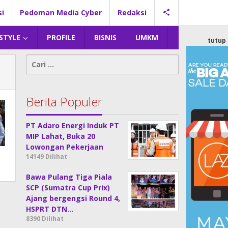
si
Pedoman Media Cyber
Redaksi
 STYLE
PROFILE
BISNIS
UMKM
tutup
Cari
untuk:
Berita Populer
PT Adaro Energi Induk PT
MIP Lahat, Buka 20
Lowongan Pekerjaan
14149 Dilihat
Bawa Pulang Tiga Piala
SCP (Sumatra Cup Prix)
Ajang bergengsi Round 4,
HSPRT DTN…
8390 Dilihat