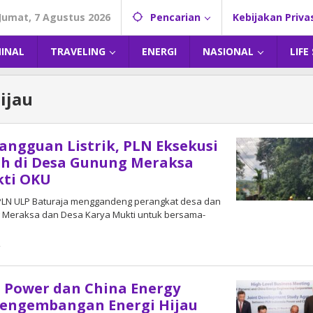
Jumat, 7 Agustus 2026
Pencarian
Kebijakan Priva
MINAL
TRAVELING
ENERGI
NASIONAL
LIFE
ijau
angguan Listrik, PLN Eksekusi
 di Desa Gunung Meraksa
kti OKU
– PLN ULP Baturaja menggandeng perangkat desa dan
 Meraksa dan Desa Karya Mukti untuk bersama-
4
oleh
DangDut
 Power dan China Energy
Pengembangan Energi Hijau