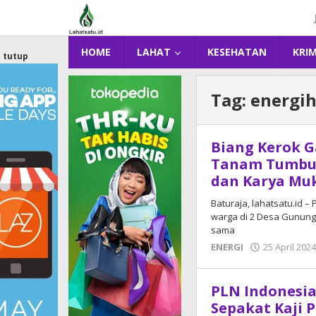
Lewati
ke
konten
HOME
LAHAT
KESEHATAN
KRI
tutup
Tag:
energih
Biang Kerok G
Tanam Tumbuh
dan Karya Mu
Baturaja, lahatsatu.id 
warga di 2 Desa Gunung
sama
ENERGI
25 April 202
PLN Indonesia
Sepakat Kaji 