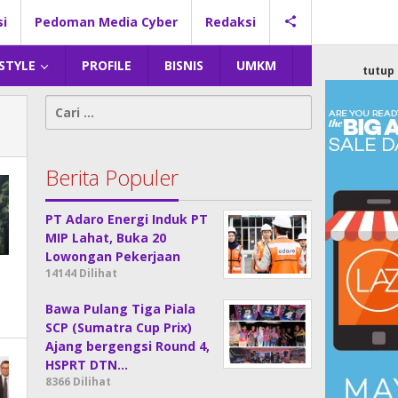
si
Pedoman Media Cyber
Redaksi
 STYLE
PROFILE
BISNIS
UMKM
tutup
Cari
untuk:
Berita Populer
PT Adaro Energi Induk PT
MIP Lahat, Buka 20
Lowongan Pekerjaan
14144 Dilihat
Bawa Pulang Tiga Piala
SCP (Sumatra Cup Prix)
Ajang bergengsi Round 4,
HSPRT DTN…
8366 Dilihat