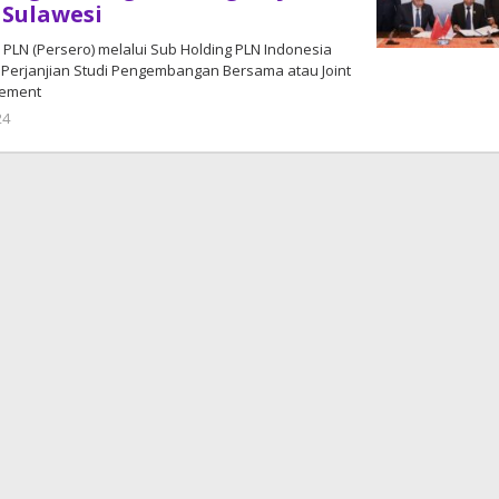
 Sulawesi
PT PLN (Persero) melalui Sub Holding PLN Indonesia
erjanjian Studi Pengembangan Bersama atau Joint
eement
24
oleh
DangDut