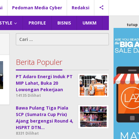
si
Pedoman Media Cyber
Redaksi
 STYLE
PROFILE
BISNIS
UMKM
tutup
Cari
untuk:
Berita Populer
PT Adaro Energi Induk PT
MIP Lahat, Buka 20
Lowongan Pekerjaan
14135 Dilihat
Bawa Pulang Tiga Piala
SCP (Sumatra Cup Prix)
Ajang bergengsi Round 4,
HSPRT DTN…
8331 Dilihat