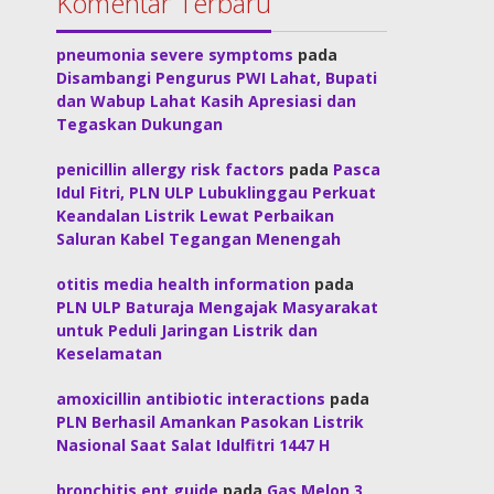
Komentar Terbaru
pneumonia severe symptoms
pada
Disambangi Pengurus PWI Lahat, Bupati
dan Wabup Lahat Kasih Apresiasi dan
Tegaskan Dukungan
penicillin allergy risk factors
pada
Pasca
Idul Fitri, PLN ULP Lubuklinggau Perkuat
Keandalan Listrik Lewat Perbaikan
Saluran Kabel Tegangan Menengah
otitis media health information
pada
PLN ULP Baturaja Mengajak Masyarakat
untuk Peduli Jaringan Listrik dan
Keselamatan
amoxicillin antibiotic interactions
pada
PLN Berhasil Amankan Pasokan Listrik
Nasional Saat Salat Idulfitri 1447 H
bronchitis ent guide
pada
Gas Melon 3