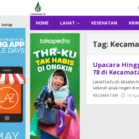
Lewati
ke
konten
HOME
LAHAT
KESEHATAN
KRI
tutup
Tag:
Kecama
Upacara Hing
78 di Kecama
LAHATSATU.ID, MUARA PA
seluruh anak negeri di m
KECAMATAN
18 Agu