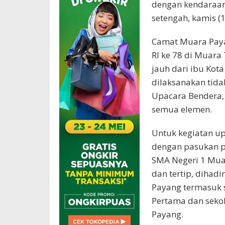
dengan kendaraa
setengah, kamis (1
Camat Muara Paya
RI ke 78 di Muara
jauh dari ibu Kot
dilaksanakan tida
Upacara Bendera,
semua elemen.
Untuk kegiatan up
dengan pasukan pe
SMA Negeri 1 Muar
dan tertip, dihad
Payang termasuk 
Pertama dan seko
Payang.