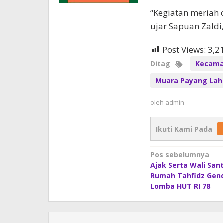
“Kegiatan meriah 
ujar Sapuan Zaldi
Post Views:
3,2
Ditag
Kecama
Muara Payang Lah
oleh
admin
Ikuti Kami Pada
Navigasi
Pos sebelumnya
Ajak Serta Wali Sant
pos
Rumah Tahfidz Genq
Lomba HUT RI 78