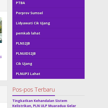
PTBA
Porprov Sumsel
Lidyawati Cik Ujang
pemkab lahat
PLNS2JB
PLNUIDS2JB
i
Cik Ujang
PLNUP3 Lahat
Pos-pos Terbaru
Tingkatkan Kehandalan Sistem
Kelistrikan, PLN ULP Muaradua Gelar