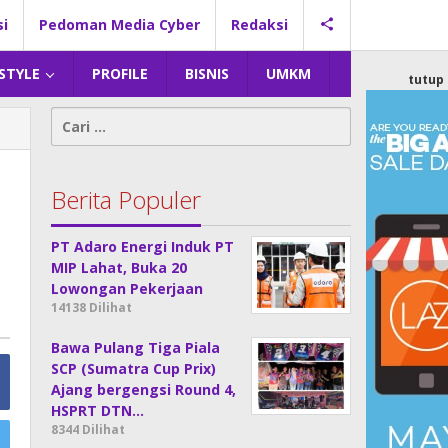
si
Pedoman Media Cyber
Redaksi
 STYLE
PROFILE
BISNIS
UMKM
tutup
Cari
untuk:
Berita Populer
PT Adaro Energi Induk PT
MIP Lahat, Buka 20
Lowongan Pekerjaan
14138 Dilihat
Bawa Pulang Tiga Piala
SCP (Sumatra Cup Prix)
Ajang bergengsi Round 4,
HSPRT DTN…
8344 Dilihat