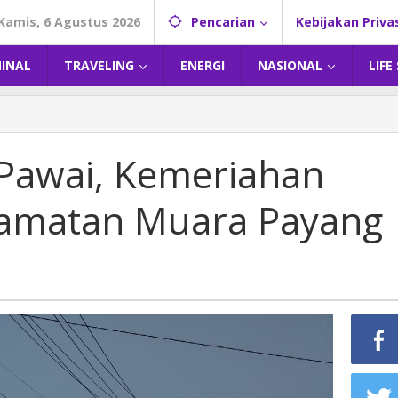
Kamis, 6 Agustus 2026
Pencarian
Kebijakan Priva
MINAL
TRAVELING
ENERGI
NASIONAL
LIFE
ra
a
Pawai, Kemeriahan
iahan
camatan Muara Payang
atan
g