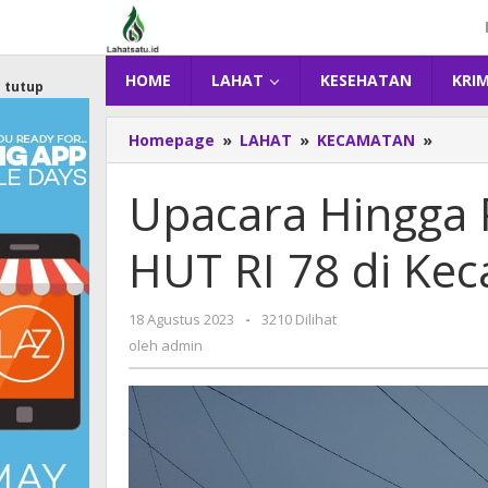
Lewati
ke
konten
HOME
LAHAT
KESEHATAN
KRI
tutup
Homepage
»
LAHAT
»
KECAMATAN
»
Upaca
Hingg
Pawai,
Upacara Hingga 
Kemer
HUT
HUT RI 78 di Ke
RI
78
di
18 Agustus 2023
oleh
-
3210 Dilihat
Kecam
admin
oleh
admin
Muara
Payan