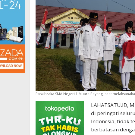
Paskibraka SMA Negeri 1 Muara Payang, saat melaksanaka
LAHATSATU.ID, MU
di peringati selu
Indonesia, tidak 
berbatasan denga