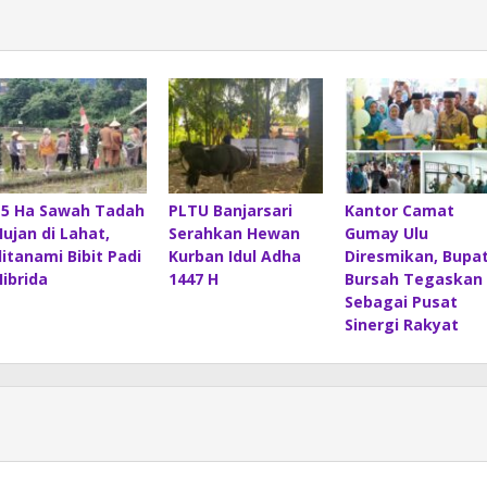
15 Ha Sawah Tadah
PLTU Banjarsari
Kantor Camat
Hujan di Lahat,
Serahkan Hewan
Gumay Ulu
ditanami Bibit Padi
Kurban Idul Adha
Diresmikan, Bupat
Hibrida
1447 H
Bursah Tegaskan
Sebagai Pusat
Sinergi Rakyat