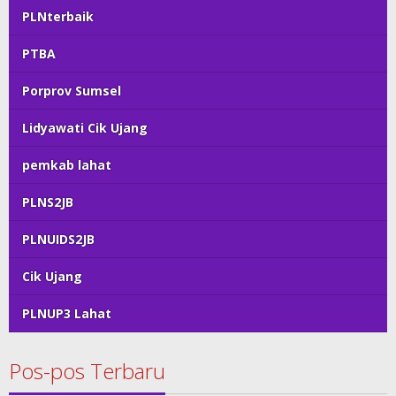
PLNterbaik
PTBA
Porprov Sumsel
Lidyawati Cik Ujang
pemkab lahat
PLNS2JB
PLNUIDS2JB
Cik Ujang
PLNUP3 Lahat
Pos-pos Terbaru