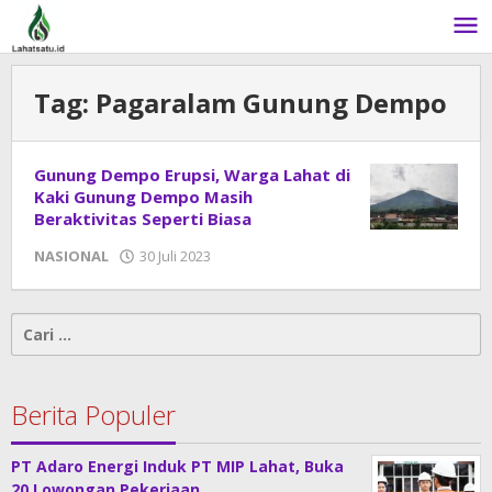
Lewati
ke
konten
Tag:
Pagaralam Gunung Dempo
Gunung Dempo Erupsi, Warga Lahat di
Kaki Gunung Dempo Masih
Beraktivitas Seperti Biasa
NASIONAL
30 Juli 2023
oleh
admin
Cari
untuk:
Berita Populer
PT Adaro Energi Induk PT MIP Lahat, Buka
20 Lowongan Pekerjaan