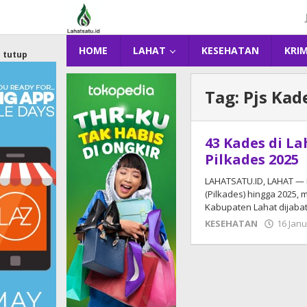
Lewati
ke
konten
HOME
LAHAT
KESEHATAN
KRI
tutup
Tag:
Pjs Kad
43 Kades di La
Pilkades 2025
LAHATSATU.ID, LAHAT — 
(Pilkades) hingga 2025,
Kabupaten Lahat dijaba
KESEHATAN
16 Janu