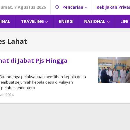
Jumat, 7 Agustus 2026
Pencarian
Kebijakan Priva
MINAL
TRAVELING
ENERGI
NASIONAL
LIFE
es Lahat
hat di Jabat Pjs Hingga
Ditundanya pelaksanaan pemilihan kepala desa
 membuat sejumlah kepala desa di wilayah
t pejabat sementera
ari 2024
oleh
admin