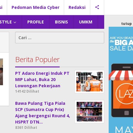
si
Pedoman Media Cyber
Redaksi
 STYLE
PROFILE
BISNIS
UMKM
tutup
Cari
untuk:
Berita Populer
PT Adaro Energi Induk PT
MIP Lahat, Buka 20
Lowongan Pekerjaan
14142 Dilihat
Bawa Pulang Tiga Piala
SCP (Sumatra Cup Prix)
Ajang bergengsi Round 4,
HSPRT DTN…
8361 Dilihat