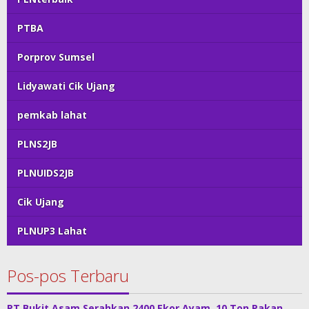
PTBA
Porprov Sumsel
Lidyawati Cik Ujang
pemkab lahat
PLNS2JB
PLNUIDS2JB
Cik Ujang
PLNUP3 Lahat
Pos-pos Terbaru
PT Bukit Asam Serahkan 2400 Ekor Ayam, 10 Ton Pakan,