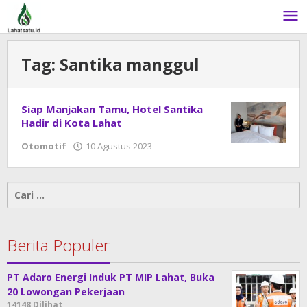
Lewati
ke
konten
Tag:
Santika manggul
Siap Manjakan Tamu, Hotel Santika
Hadir di Kota Lahat
Otomotif
10 Agustus 2023
oleh
admin
Cari
untuk:
Berita Populer
PT Adaro Energi Induk PT MIP Lahat, Buka
20 Lowongan Pekerjaan
14148 Dilihat