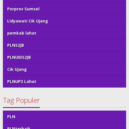
Porprov Sumsel
Lidyawati Cik Ujang
pemkab lahat
PLNS2JB
PLNUIDS2JB
Cik Ujang
PLNUP3 Lahat
Tag Populer
PLN
PLNterbaik