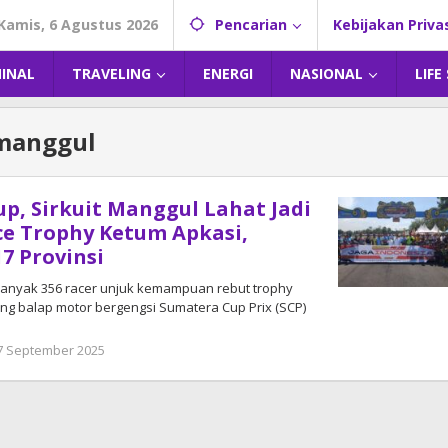
Kamis, 6 Agustus 2026
Pencarian
Kebijakan Priva
MINAL
TRAVELING
ENERGI
NASIONAL
LIFE
tmanggul
up, Sirkuit Manggul Lahat Jadi
e Trophy Ketum Apkasi,
17 Provinsi
ebanyak 356 racer unjuk kemampuan rebut trophy
ng balap motor bergengsi Sumatera Cup Prix (SCP)
7 September 2025
oleh
DangDut