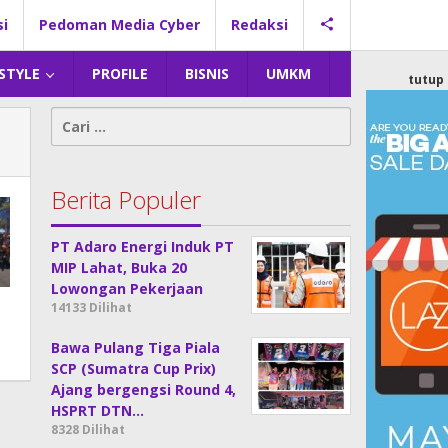
si
Pedoman Media Cyber
Redaksi
 STYLE
PROFILE
BISNIS
UMKM
tutup
Cari
untuk:
Berita Populer
PT Adaro Energi Induk PT
MIP Lahat, Buka 20
Lowongan Pekerjaan
14133 Dilihat
Bawa Pulang Tiga Piala
SCP (Sumatra Cup Prix)
Ajang bergengsi Round 4,
HSPRT DTN…
8328 Dilihat