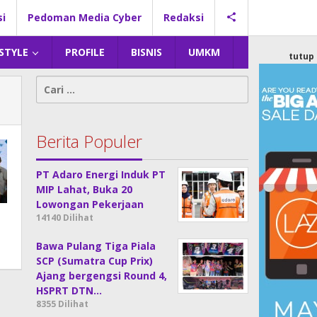
si
Pedoman Media Cyber
Redaksi
 STYLE
PROFILE
BISNIS
UMKM
tutup
Cari
untuk:
Berita Populer
PT Adaro Energi Induk PT
MIP Lahat, Buka 20
Lowongan Pekerjaan
14140 Dilihat
Bawa Pulang Tiga Piala
SCP (Sumatra Cup Prix)
Ajang bergengsi Round 4,
HSPRT DTN…
8355 Dilihat