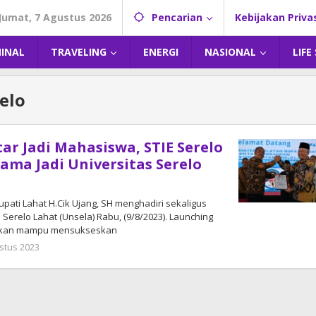
Jumat, 7 Agustus 2026
Pencarian
Kebijakan Priva
MINAL
TRAVELING
ENERGI
NASIONAL
LIFE
relo
ar Jadi Mahasiswa, STIE Serelo
ama Jadi Universitas Serelo
pati Lahat H.Cik Ujang, SH menghadiri sekaligus
Serelo Lahat (Unsela) Rabu, (9/8/2023). Launching
pkan mampu mensukseskan
stus 2023
oleh
admin