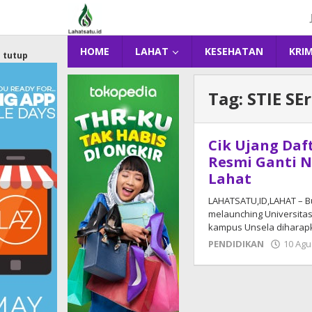
Lewati
ke
konten
HOME
LAHAT
KESEHATAN
KRI
tutup
Tag:
STIE SE
Cik Ujang Daft
Resmi Ganti N
Lahat
LAHATSATU,ID,LAHAT – Bu
melaunching Universitas 
kampus Unsela dihara
PENDIDIKAN
10 Agu