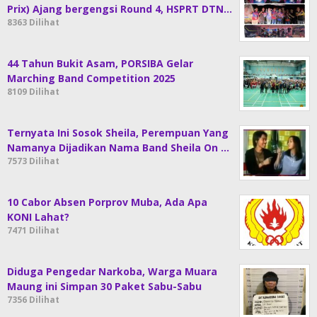
Prix) Ajang bergengsi Round 4, HSPRT DTN…
8363 Dilihat
44 Tahun Bukit Asam, PORSIBA Gelar
Marching Band Competition 2025
8109 Dilihat
Ternyata Ini Sosok Sheila, Perempuan Yang
Namanya Dijadikan Nama Band Sheila On …
7573 Dilihat
10 Cabor Absen Porprov Muba, Ada Apa
KONI Lahat?
7471 Dilihat
Diduga Pengedar Narkoba, Warga Muara
Maung ini Simpan 30 Paket Sabu-Sabu
7356 Dilihat