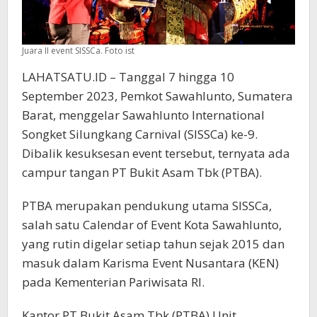
Juara II event SISSCa. Foto ist
LAHATSATU.ID – Tanggal 7 hingga 10
September 2023, Pemkot Sawahlunto, Sumatera
Barat, menggelar Sawahlunto International
Songket Silungkang Carnival (SISSCa) ke-9.
Dibalik kesuksesan event tersebut, ternyata ada
campur tangan PT Bukit Asam Tbk (PTBA).
PTBA merupakan pendukung utama SISSCa,
salah satu Calendar of Event Kota Sawahlunto,
yang rutin digelar setiap tahun sejak 2015 dan
masuk dalam Karisma Event Nusantara (KEN)
pada Kementerian Pariwisata RI.
Kantor PT Bukit Asam Tbk (PTBA) Unit