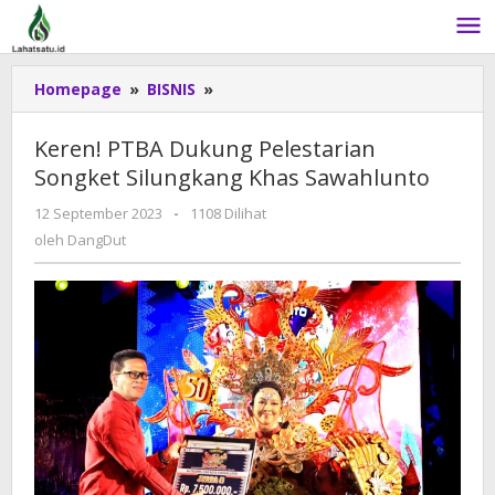
Lewati
ke
konten
Homepage
»
BISNIS
»
Keren!
PTBA
Dukung
Keren! PTBA Dukung Pelestarian
Pelestarian
Songket Silungkang Khas Sawahlunto
Songket
Silungkang
12 September 2023
oleh
-
1108 Dilihat
Khas
DangDut
oleh
DangDut
Sawahlunto