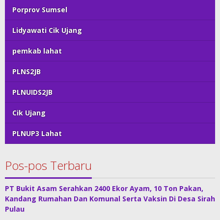
Porprov Sumsel
Lidyawati Cik Ujang
pemkab lahat
PLNS2JB
PLNUIDS2JB
Cik Ujang
PLNUP3 Lahat
Pos-pos Terbaru
PT Bukit Asam Serahkan 2400 Ekor Ayam, 10 Ton Pakan,
Kandang Rumahan Dan Komunal Serta Vaksin Di Desa Sirah
Pulau