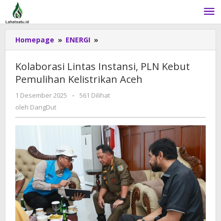
Lewati
ke
konten
Homepage
»
ENERGI
»
Kolaborasi
Lintas
Instansi,
Kolaborasi Lintas Instansi, PLN Kebut
PLN
Pemulihan Kelistrikan Aceh
Kebut
Pemulihan
1 Desember 2025
oleh
-
561 Dilihat
Kelistrikan
DangDut
oleh
DangDut
Aceh