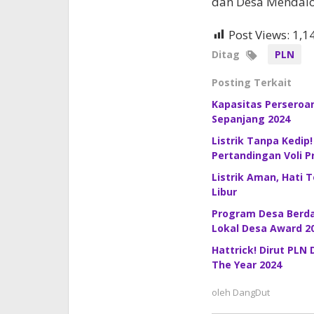
dan Desa Mendalo.
Post Views:
1,1
Ditag
PLN
Posting Terkait
Kapasitas Perseroan
Sepanjang 2024
Listrik Tanpa Kedip
Pertandingan Voli P
Listrik Aman, Hati 
Libur
Program Desa Berday
Lokal Desa Award 2
Hattrick! Dirut PLN
The Year 2024
oleh
DangDut