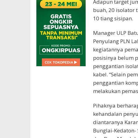
Adapun target jum
buah, 20 isolator 
10 tiang sisipan.
Manager ULP Batu
Penyulang PLN Lah
kegiatannya pem
posisinya belum p
penggantian isola
kabel. “Selain pe
penggantian kompo
melakukan pemasa
Pihaknya berhara
kehandalan penyul
diantaranya Kara
Bunglai-Kedaton-