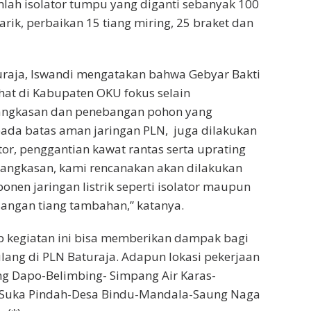
lah isolator tumpu yang diganti sebanyak 100
tarik, perbaikan 15 tiang miring, 25 braket dan
raja, Iswandi mengatakan bahwa Gebyar Bakti
at di Kabupaten OKU fokus selain
angkasan dan penebangan pohon yang
ada batas aman jaringan PLN, juga dilakukan
tor, penggantian kawat rantas serta uprating
mangkasan, kami rencanakan akan dilakukan
nen jaringan listrik seperti isolator maupun
ngan tiang tambahan,” katanya.
p kegiatan ini bisa memberikan dampak bagi
ang di PLN Baturaja. Adapun lokasi pekerjaan
ng Dapo-Belimbing- Simpang Air Karas-
 Suka Pindah-Desa Bindu-Mandala-Saung Naga