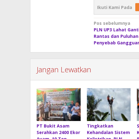
Ikuti Kami Pada
Navigasi
Pos sebelumnya
PLN UP3 Lahat Ganti
pos
Rantas dan Puluhan 
Penyebab Ganggua
Jangan Lewatkan
PT Bukit Asam
Tingkatkan
Serahkan 2400 Ekor
Kehandalan Sistem
Ayam, 10 Ton
Kelistrikan, PLN