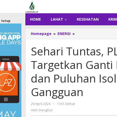
Lewati
ke
konten
HOME
LAHAT
KESEHATAN
KRI
tutup
Homepage
»
ENERGI
»
Sehari
Tuntas,
PLN
Sehari Tuntas, 
UP3
Lahat
Targetkan Ganti 
Targetkan
Ganti
Kabel
dan Puluhan Iso
Listrik
Rantas
Gangguan
dan
Puluhan
Isolator
29 April 2024
oleh
-
1141 Dilihat
Penyebab
DangDut
oleh
DangDut
Gangguan