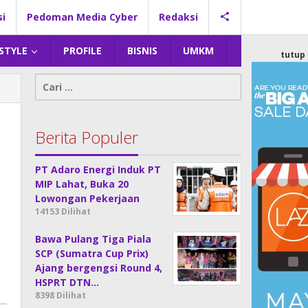
si
Pedoman Media Cyber
Redaksi
 STYLE
PROFILE
BISNIS
UMKM
tutup
Cari
untuk:
Berita Populer
PT Adaro Energi Induk PT
MIP Lahat, Buka 20
Lowongan Pekerjaan
14153 Dilihat
Bawa Pulang Tiga Piala
SCP (Sumatra Cup Prix)
Ajang bergengsi Round 4,
HSPRT DTN…
8398 Dilihat