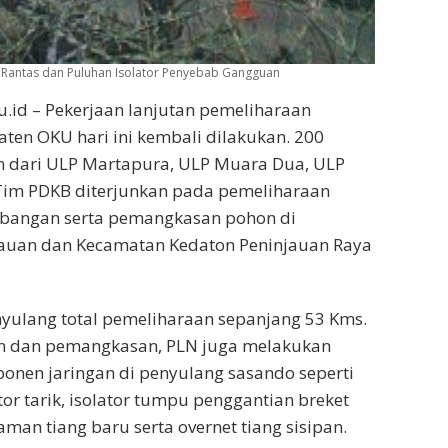
ik Rantas dan Puluhan Isolator Penyebab Gangguan
tu.id – Pekerjaan lanjutan pemeliharaan
aten OKU hari ini kembali dilakukan. 200
n dari ULP Martapura, ULP Muara Dua, ULP
im PDKB diterjunkan pada pemeliharaan
ebangan serta pemangkasan pohon di
auan dan Kecamatan Kedaton Peninjauan Raya
yulang total pemeliharaan sepanjang 53 Kms.
n dan pemangkasan, PLN juga melakukan
onen jaringan di penyulang sasando seperti
or tarik, isolator tumpu penggantian breket
man tiang baru serta overnet tiang sisipan.