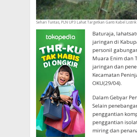
Sehari Tuntas, PLN UP3 Lahat Targetkan Ganti Kabel Listr
Baturaja, lahatsa
jaringan di Kabup
personil gabunga
Muara Enim dan T
jaringan dan pen
Kecamatan Peninj
OKU(29/04).
Dalam Gebyar Pen
Selain penebanga
penggantian komp
penggantian isolat
miring dan penana