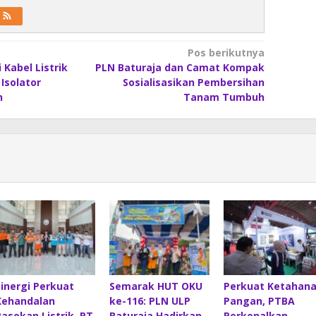
Pos berikutnya
 Kabel Listrik
PLN Baturaja dan Camat Kompak
Isolator
Sosialisasikan Pembersihan
n
Tanam Tumbuh
Sinergi Perkuat
Semarak HUT OKU
Perkuat Ketahan
Kehandalan
ke-116: PLN ULP
Pangan, PTBA
Pasokan Listrik, PT
Baturaja Hadirkan
Perkenalkan