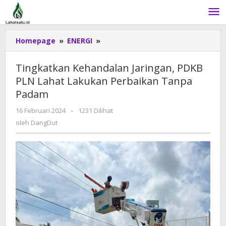
Lewati
ke
konten
Homepage
»
ENERGI
»
Tingkatkan
Kehandalan
Jaringan,
Tingkatkan Kehandalan Jaringan, PDKB
PDKB
PLN Lahat Lakukan Perbaikan Tanpa
PLN
Padam
Lahat
Lakukan
16 Februari 2024
oleh
-
1231 Dilihat
Perbaikan
DangDut
oleh
DangDut
Tanpa
Padam