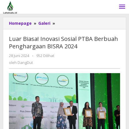
Lewati
ke
konten
Homepage
»
Galeri
»
Luar
Biasa!
Inovasi
Luar Biasa! Inovasi Sosial PTBA Berbuah
Sosial
Penghargaan BISRA 2024
PTBA
Berbuah
28 Juni 2024
oleh
-
952 Dilihat
Penghargaan
DangDut
oleh
DangDut
BISRA
2024