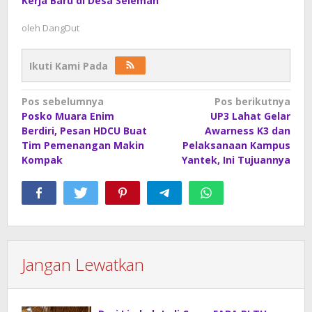
Kerja Baru di Desa Seleman
oleh
DangDut
Ikuti Kami Pada
Navigasi
Pos sebelumnya
Pos berikutnya
Posko Muara Enim
UP3 Lahat Gelar
pos
Berdiri, Pesan HDCU Buat
Awarness K3 dan
Tim Pemenangan Makin
Pelaksanaan Kampus
Kompak
Yantek, Ini Tujuannya
Jangan Lewatkan