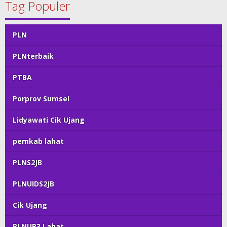
Tag Populer
PLN
PLNterbaik
PTBA
Porprov Sumsel
Lidyawati Cik Ujang
pemkab lahat
PLNS2JB
PLNUIDS2JB
Cik Ujang
PLNUP3 Lahat