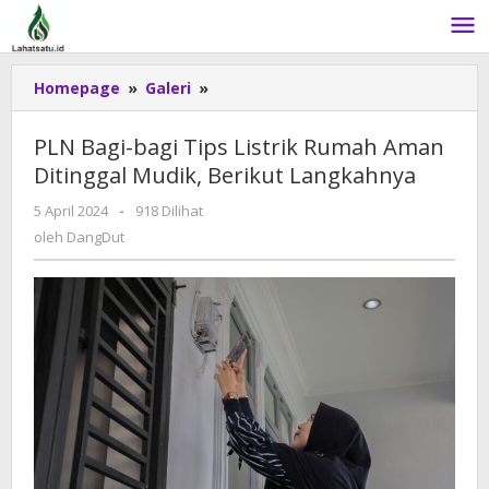
Lewati
ke
konten
Homepage
»
Galeri
»
PLN
Bagi-
bagi
PLN Bagi-bagi Tips Listrik Rumah Aman
Tips
Ditinggal Mudik, Berikut Langkahnya
Listrik
Rumah
5 April 2024
oleh
-
918 Dilihat
Aman
DangDut
oleh
DangDut
Ditinggal
Mudik,
Berikut
Langkahnya