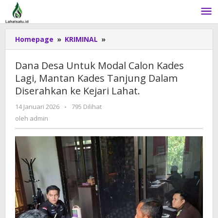
Lewati
ke
konten
Homepage
»
KRIMINAL
»
Dana
Desa
Untuk
Dana Desa Untuk Modal Calon Kades
Modal
Lagi, Mantan Kades Tanjung Dalam
Calon
Diserahkan ke Kejari Lahat.
Kades
Lagi,
14 Januari 2026
oleh
-
795 Dilihat
Mantan
admin
oleh
admin
Kades
Tanjung
Dalam
Diserahkan
ke
Kejari
Lahat.