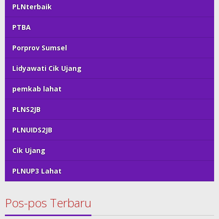
PLNterbaik
PTBA
Porprov Sumsel
Lidyawati Cik Ujang
pemkab lahat
PLNS2JB
PLNUIDS2JB
Cik Ujang
PLNUP3 Lahat
Pos-pos Terbaru