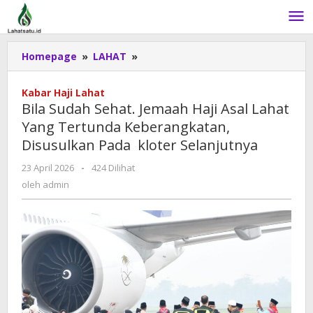
Lewati
ke
konten
Homepage
»
LAHAT
»
Bila
Sudah
Sehat.
Kabar Haji Lahat
Jemaah
Bila Sudah Sehat. Jemaah Haji Asal Lahat
Haji
Yang Tertunda Keberangkatan,
Asal
Disusulkan Pada kloter Selanjutnya
Lahat
Yang
23 April 2026
oleh
-
424 Dilihat
Tertunda
admin
oleh
admin
Keberangkatan,
Disusulkan
Pada
kloter
Selanjutnya