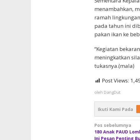
Sementara Kepala
menambahkan, mem
ramah lingkungan 
pada tahun ini dib
pakan ikan ke be
“Kegiatan bekarang
meningkatkan sila
tukasnya.(mala)
Post Views:
1,4
oleh
DangDut
Ikuti Kami Pada
Navigasi
Pos sebelumnya
180 Anak PAUD Lomb
pos
Ini Pesan Penting 