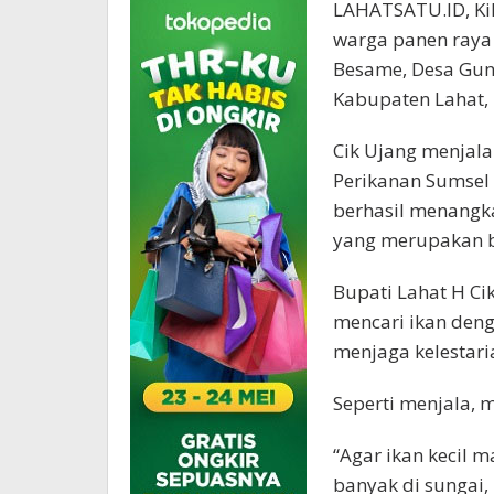
LAHATSATU.ID, Kik
warga panen raya 
Besame, Desa Gun
Kabupaten Lahat,
Cik Ujang menjala
Perikanan Sumsel 
berhasil menangk
yang merupakan b
Bupati Lahat H Ci
mencari ikan den
menjaga kelestari
Seperti menjala,
“Agar ikan kecil m
banyak di sungai