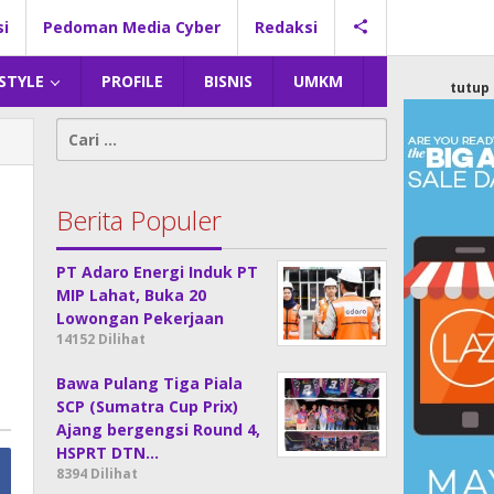
si
Pedoman Media Cyber
Redaksi
 STYLE
PROFILE
BISNIS
UMKM
tutup
Cari
untuk:
Berita Populer
PT Adaro Energi Induk PT
MIP Lahat, Buka 20
Lowongan Pekerjaan
14152 Dilihat
Bawa Pulang Tiga Piala
SCP (Sumatra Cup Prix)
Ajang bergengsi Round 4,
HSPRT DTN…
8394 Dilihat