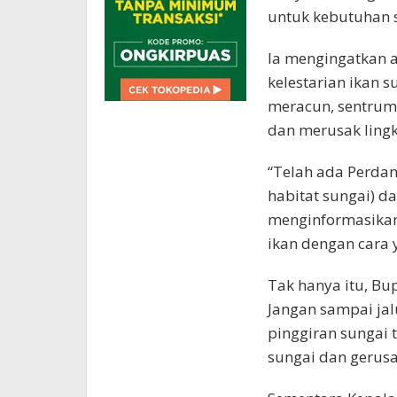
untuk kebutuhan se
Ia mengingatkan 
kelestarian ikan s
meracun, sentrum
dan merusak ling
“Telah ada Perda
habitat sungai) 
menginformasikan
ikan dengan cara 
Tak hanya itu, Bu
Jangan sampai jal
pinggiran sungai 
sungai dan gerusa