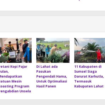
Petani Kopi Pajar
Di Lahat ada
11 Kabupaten di
Bulan,
Pasukan
Sumsel Siaga
Mendapatkan
Pengendali Hama,
Darurat Karhutla,
Batuan Mesin
Untuk Optimaliasi
Termasuk
Roasting Program
Hasil Panen
Kabupaten Lahat
Pengabdian Unsela