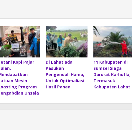
Petani Kopi Pajar
Di Lahat ada
11 Kabupaten di
Bulan,
Pasukan
Sumsel Siaga
Mendapatkan
Pengendali Hama,
Darurat Karhutla,
Batuan Mesin
Untuk Optimaliasi
Termasuk
Roasting Program
Hasil Panen
Kabupaten Lahat
Pengabdian Unsela