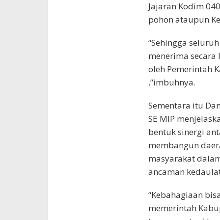
Jajaran Kodim 040
pohon ataupun Keg
“Sehingga seluru
menerima secara 
oleh Pemerintah 
,”imbuhnya.
Sementara itu Dan
SE MIP menjelaska
bentuk sinergi a
membangun daera
masyarakat dalam
ancaman kedaula
“Kebahagiaan bis
memerintah Kabup