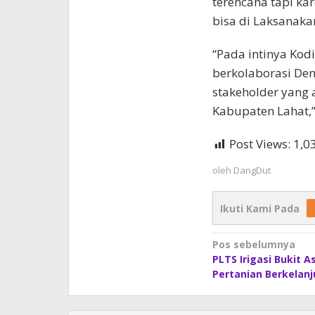
terencana tapi ka
bisa di Laksanaka
“Pada intinya Kod
berkolaborasi De
stakeholder yang
Kabupaten Lahat,
Post Views:
1,0
oleh
DangDut
Ikuti Kami Pada
Navigasi
Pos sebelumnya
PLTS Irigasi Bukit 
pos
Pertanian Berkelanj