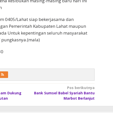
rena kesibukan masing-masing baru hari ini
n
im 0405/Lahat siap bekerjasama dan
ngan Pemerintah Kabupaten Lahat maupun
 ada Untuk kepentingan seluruh masyarakat
” pungkasnya.(mala)
30
Pos berikutnya
Asam Dukung
Bank Sumsel Babel Syariah Bantu
utan
Marbot Berlanjut