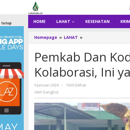
Lewati
ke
konten
HOME
LAHAT
KESEHATAN
KRI
tutup
Homepage
»
LAHAT
»
Pemkab
Dan
Kodim
Pemkab Dan Kod
0405
Lahat
Kolaborasi, Ini 
Kolaborasi,
Ini
yang
9 Januari 2024
oleh
-
1030 Dilihat
Dilakukan
DangDut
oleh
DangDut