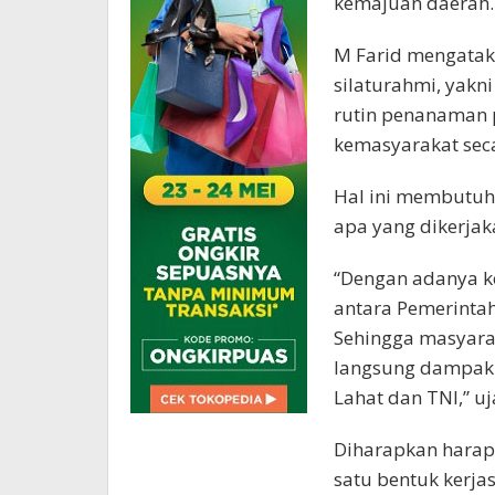
kemajuan daerah.
M Farid mengatak
silaturahmi, yak
rutin penanaman 
kemasyarakat sec
Hal ini membutuh
apa yang dikerja
“Dengan adanya ke
antara Pemerinta
Sehingga masyara
langsung dampak 
Lahat dan TNI,” uj
Diharapkan harap
satu bentuk kerj