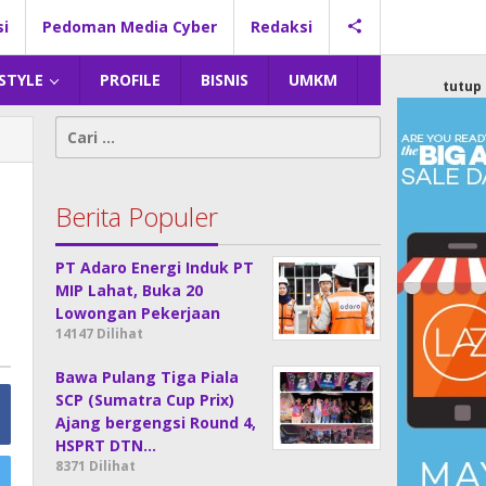
si
Pedoman Media Cyber
Redaksi
 STYLE
PROFILE
BISNIS
UMKM
tutup
Cari
untuk:
Berita Populer
PT Adaro Energi Induk PT
MIP Lahat, Buka 20
Lowongan Pekerjaan
14147 Dilihat
Bawa Pulang Tiga Piala
SCP (Sumatra Cup Prix)
Ajang bergengsi Round 4,
HSPRT DTN…
8371 Dilihat