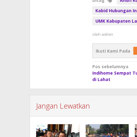
Ditag
Andri K
Kabid Hubungan In
UMK Kabupaten La
oleh
admin
Ikuti Kami Pada
Navigasi
Pos sebelumnya
Indihome Sempat T
pos
di Lahat
Jangan Lewatkan