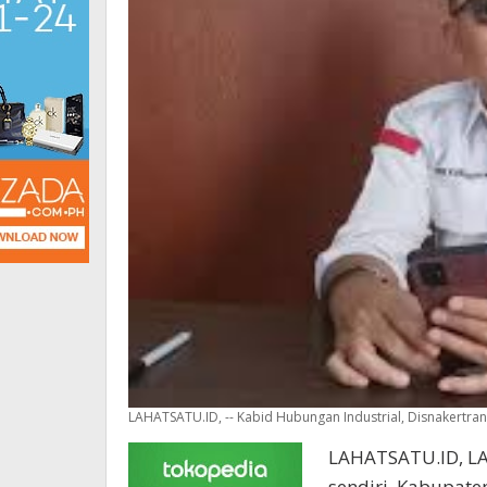
LAHATSATU.ID, -- Kabid Hubungan Industrial, Disnakertrans
LAHATSATU.ID, LA
sendiri, Kabupate