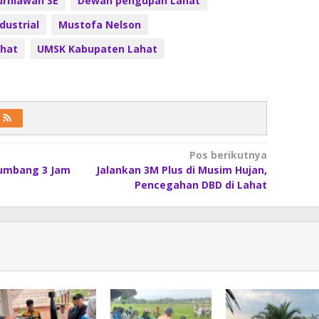
urniawan SE
Dewan pengupah Lahat
dustrial
Mustofa Nelson
hat
UMSK Kabupaten Lahat
Pos berikutnya
umbang 3 Jam
Jalankan 3M Plus di Musim Hujan,
Pencegahan DBD di Lahat