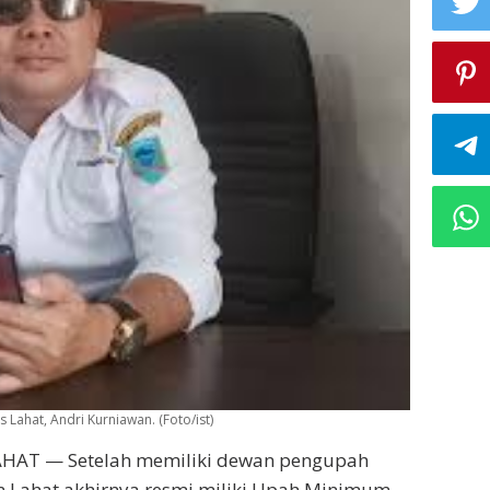
 Lahat, Andri Kurniawan. (Foto/ist)
HAT — Setelah memiliki dewan pengupah
n Lahat akhirnya resmi miliki Upah Minimum