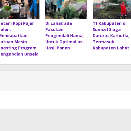
Petani Kopi Pajar
Di Lahat ada
11 Kabupaten di
Bulan,
Pasukan
Sumsel Siaga
Mendapatkan
Pengendali Hama,
Darurat Karhutla,
Batuan Mesin
Untuk Optimaliasi
Termasuk
Roasting Program
Hasil Panen
Kabupaten Lahat
Pengabdian Unsela