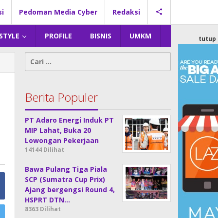
si
Pedoman Media Cyber
Redaksi
 STYLE
PROFILE
BISNIS
UMKM
tutup
Cari
untuk:
Berita Populer
PT Adaro Energi Induk PT
MIP Lahat, Buka 20
Lowongan Pekerjaan
14144 Dilihat
Bawa Pulang Tiga Piala
SCP (Sumatra Cup Prix)
Ajang bergengsi Round 4,
HSPRT DTN…
8363 Dilihat