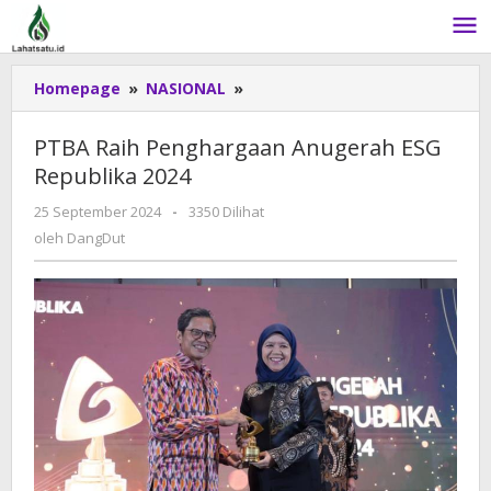
Lewati
ke
konten
Homepage
»
NASIONAL
»
PTBA
Raih
Penghargaan
PTBA Raih Penghargaan Anugerah ESG
Anugerah
Republika 2024
ESG
Republika
25 September 2024
oleh
-
3350 Dilihat
2024
DangDut
oleh
DangDut